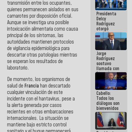
transmisión entre los ocupantes,
manejo de
escombros
quienes permanecen aislados en sus
Presidenta
en La Guaira
camarotes por disposición oficial.
Delcy
Aunque se investiga una posible
Rodríguez
intoxicación alimentaria como causa
otorgó
medalla
principal de los síntomas, las
"Héroe de
autoridades mantienen protocolos
Venezuela"
de vigilancia epidemiológica para
a servidores
Jorge
públicos
descartar otras patologías mientras
Rodríguez
se esperan los resultados de
sostuvo
laboratorio.
llamada con
Dinorah
Figuera y
De momento, los organismos de
acuerdan
salud de
Francia
han descartado
primer
cualquier vinculación de este
Cabello:
encuentro
Todos los
presencial
incidente con el hantavirus, pese a
diálogos son
para el
la alerta generada por casos
bienvenidos
diálogo
recientes en otras embarcaciones
siempre que
internacionales. La situación se
estén en el
marco de la
mantiene bajo estricto control
Constitución
sanitario y el buque permanecerá