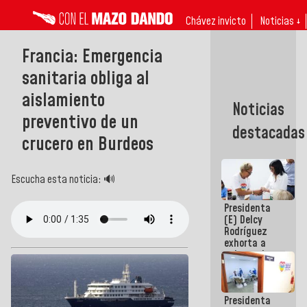
Chávez invicto
Noticias ↓
Francia: Emergencia
sanitaria obliga al
aislamiento
Noticias
preventivo de un
destacadas
crucero en Burdeos
Escucha esta noticia: 🔊
Presidenta
(E) Delcy
Rodríguez
exhorta a
gobernadores
y alcaldes a
edificar
casas para
Presidenta
abuelos