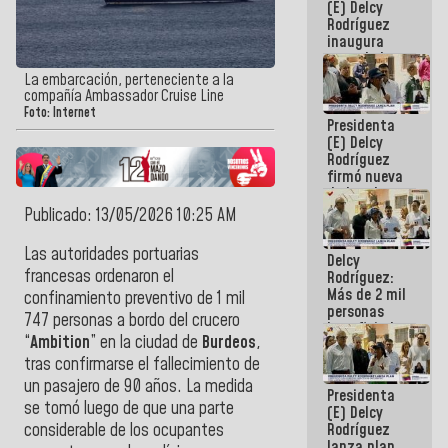
(E) Delcy
Rodríguez
inaugura
casa de los
Abuelos
La embarcación, perteneciente a la
Primavera
compañía Ambassador Cruise Line
en Caracas
Foto: Internet
Presidenta
(E) Delcy
Rodríguez
firmó nueva
de Ley de
Arrendamiento
Publicado: 13/05/2026 10:25 AM
aprobada
por la AN
Las autoridades portuarias
Delcy
francesas ordenaron el
Rodríguez:
Más de 2 mil
confinamiento preventivo de 1 mil
personas
747 personas a bordo del crucero
beneficiadas
“
Ambition
” en la ciudad de
Burdeos
,
con planes
para
tras confirmarse el fallecimiento de
atención de
un pasajero de 90 años. La medida
Presidenta
emergencia
se tomó luego de que una parte
(E) Delcy
sísmica en
Rodríguez
considerable de los ocupantes
la última
lanza plan