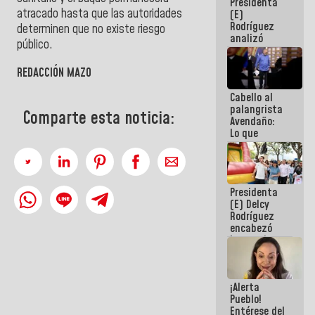
Presidenta
de la
atracado hasta que las autoridades
(E)
República
Rodríguez
determinen que no existe riesgo
analizó
público.
junto a
gobernadores
REDACCIÓN MAZO
planes de
recuperación
Cabello al
del Sistema
palangrista
Eléctrico
Comparte esta noticia:
Avendaño:
Nacional
Lo que
vayas a
escribir
hazlo hoy
por que no
Presidenta
sabemos si
(E) Delcy
la semana
Rodríguez
que viene
encabezó
hay
lanzamiento
programa
del Plan
Nacional de
Recreación
¡Alerta
Vacacional
Pueblo!
Entérese del