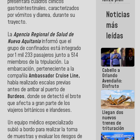
semana
presentara cuadros clínicos
crediticio
gastrointestinales, caracterizados
con subsidio
Noticias
por vómitos y diarrea, durante su
a Juntas de
Condominio
trayecto.
más
La
Agencia Regional de Salud de
leídas
Nueva Aquitania
informó que el
grupo de confinados está integrado
por 1 mil 233 pasajeros junto a 514
miembros de la tripulación. La
embarcación, perteneciente a la
Cabello a
compañía
Ambassador Cruise Line,
Orlando
Avendaño:
había realizado escalas previas
Disfruto
antes de arribar al puerto de
cada vez
Burdeos
, donde se detectó el brote
que escribes
porque lo
que afecta a gran parte de los
que haces
viajeros británicos e irlandeses.
Llegan dos
es
nuevos
embarrarla
Un equipo médico especializado
trenes de
trituración
subió a bordo para realizar la toma
para
de muestras y evaluar los riesgos de
optimizar