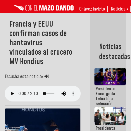
Chávez invicto
Noticias ↓
Francia y EEUU
confirman casos de
hantavirus
Noticias
vinculados al crucero
destacadas
MV Hondius
Escucha esta noticia: 🔊
Presidenta
Encargada
felicitó a
selección
femenina de
baloncesto
por su
clasificación
Presidenta
a la