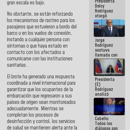
Presidenta
abordar
gran escala es bajo.
Delcy
planes de
Rodríguez
acción
No obstante, se están reforzando
otorgó
los mecanismos de rastreo para los
medalla
"Héroe de
pasajeros que estuvieron a bordo del
Venezuela"
barco o en los vuelos de conexión,
a servidores
instando a cualquier persona con
Jorge
públicos
Rodríguez
síntomas o que haya estado en
sostuvo
contacto con los afectados a
llamada con
comunicarse con las instituciones
Dinorah
Figuera y
sanitarias.
acuerdan
primer
El brote ha generado una respuesta
Presidenta
encuentro
coordinada a nivel internacional para
(E)
presencial
garantizar que los ocupantes de la
Rodríguez
para el
analizó
diálogo
embarcación que regresaron a sus
junto a
países de origen sean monitoreados
gobernadores
adecuadamente. Mientras se
planes de
recuperación
completan los procesos de
Cabello:
del Sistema
desinfección y control, los servicios
Todos los
Eléctrico
de salud se mantienen alerta ante la
diálogos son
Nacional