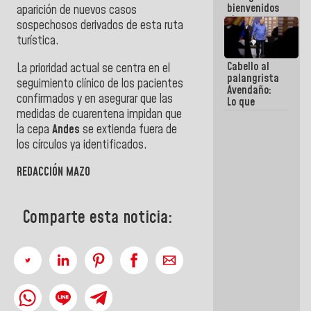
bienvenidos
aparición de nuevos casos
siempre que
sospechosos derivados de esta ruta
estén en el
turística.
marco de la
Constitución
Cabello al
de la
La prioridad actual se centra en el
palangrista
República
seguimiento clínico de los pacientes
Avendaño:
confirmados y en asegurar que las
Lo que
medidas de cuarentena impidan que
vayas a
escribir
la cepa
Andes
se extienda fuera de
hazlo hoy
los círculos ya identificados.
por que no
sabemos si
REDACCIÓN MAZO
la semana
que viene
hay
programa
Comparte esta noticia: