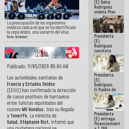
(E) Delcy
AmeriCup
Rodríguez
2027
ordena Plan
maestro de
desarrollo
La preocupación de los organismos
logístico y
médicos radica en que se ha identificado
turístico
la cepa Andes, una variante del virus
Presidenta
para La
Foto: Internet
(E)
Guaira
Rodríguez
constata
obras de
rehabilitación
de Escuela
Publicado: 11/05/2026 09:04 AM
Militar de
Presidenta
Mamo en La
Las autoridades sanitarias de
(E)
Guaira
Francia y Estados Unidos
Rodríguez:
El Pueblo de
(EEUU)
han confirmado la detección
La Guaira
de casos positivos de hantavirus
siempre
entre turistas repatriados del
estará
acompañada
crucero
MV Hondius
, tras su llegada
Presidenta
por el
a
Tenerife
. La ministra de
(E) entrega
Gobierno
Salud,
Stéphanie Rist,
informó que
financiamientos
Nacional
una ciudadana nacional se
a 1.766