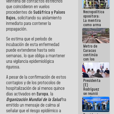
veintena de contactos estrechos
manejo de
que coincidieron en vuelos
escombros
Necropolítica
procedentes de
Sudáfrica y Países
en La Guaira
opositora:
Bajos,
solicitando su aislamiento
La mentira
inmediato para contener la
como arma
propagación.
contra el
Pueblo
Se estima que el período de
incubación de esta enfermedad
Metro de
puede extenderse hasta seis
Caracas
continúa
semanas, lo que obliga a mantener
con los
una vigilancia epidemiológica
trabajos de
rigurosa.
mantenimiento
e inspección
en la Línea 2
A pesar de la confirmación de estos
Presidenta
contagios y de los protocolos de
(E)
hospitalización de al menos quince
Rodríguez
se reunió
días activados en
Europa
, la
con Estado
Organización Mundial de la Salud
ha
Mayor
emitido un mensaje de calma al
Eléctrico
señalar que el riesgo epidémico a
para