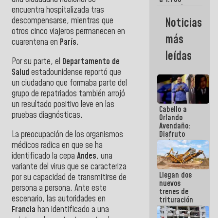
comerciantes
encuentra hospitalizada tras
y
Noticias
descompensarse, mientras que
emprendedores
otros cinco viajeros permanecen en
afectados
más
por
cuarentena en
París
.
terremotos
leídas
Por su parte, el
Departamento de
Salud
estadounidense reportó que
un ciudadano que formaba parte del
grupo de repatriados también arrojó
un resultado positivo leve en las
Cabello a
pruebas diagnósticas.
Orlando
Avendaño:
La preocupación de los organismos
Disfruto
cada vez
médicos radica en que se ha
que escribes
identificado la cepa
Andes
, una
porque lo
variante del virus que se caracteriza
que haces
Llegan dos
es
por su capacidad de transmitirse de
nuevos
embarrarla
persona a persona. Ante este
trenes de
escenario, las autoridades en
trituración
para
Francia
han identificado a una
optimizar