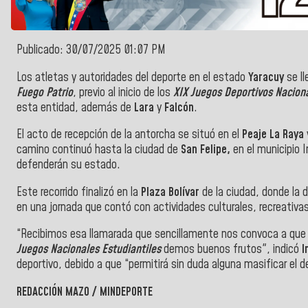
Publicado: 30/07/2025 01:07 PM
Los atletas y autoridades del deporte en el estado
Yaracuy
se ll
Fuego Patrio
, previo al inicio de los
XIX Juegos Deportivos Nacion
esta entidad, además de
Lara
y
Falcón
.
El acto de recepción de la antorcha se situó en el
Peaje La Raya
camino continuó hasta la ciudad de
San Felipe,
en el municipio 
defenderán su estado.
Este recorrido finalizó en la
Plaza Bolívar
de la ciudad, donde la d
en una jornada que contó con actividades culturales, recreativas y
“Recibimos esa llamarada que sencillamente nos convoca a que e
Juegos Nacionales Estudiantiles
demos buenos frutos", indicó
I
deportivo, debido a que “permitirá sin duda alguna masificar el
REDACCIÓN MAZO / MINDEPORTE