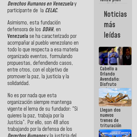
semana
Derechos Humanos en Venezuela
y
crediticio
con subsidio
participante de la
CELAC
.
Noticias
a Juntas de
Condominio
Asimismo, esta fundación
más
defensora de los
DDHH
, en
leídas
Venezuela
se ha caracterizado por
acompañar al pueblo venezolano en
todo lo que respecta a esa materia
organizado eventos, formulando
propuestas, defendiendo casos,
Cabello a
entre otros, con el objetivo de
Orlando
promover la paz, la justicia y la
Avendaño:
solidaridad.
Disfruto
cada vez
que escribes
No es por nada que esta
porque lo
organización siempre mantenga
que haces
vigente el lema de su fundador: "Si
Llegan dos
es
nuevos
quieres la paz, trabaja por la
embarrarla
trenes de
Justicia”. Por ello, son 48 años
trituración
trabajando por la defensa de los
para
Derechos Humanos
y la justicia del
optimizar