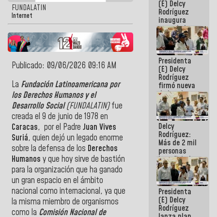
(E) Delcy
FUNDALATIN
Rodríguez
Internet
inaugura
casa de los
Abuelos
Primavera
en Caracas
Presidenta
Publicado: 09/06/2026 09:16 AM
(E) Delcy
Rodríguez
La
Fundación Latinoamericana por
firmó nueva
de Ley de
los Derechos Humanos y el
Arrendamiento
Desarrollo Social
(FUNDALATIN)
fue
aprobada
creada el 9 de junio de 1978 en
por la AN
Delcy
Caracas
, por el Padre
Juan Vives
Rodríguez:
Suriá
, quien dejó un legado enorme
Más de 2 mil
sobre la defensa de los
Derechos
personas
Humanos
y que hoy sirve de bastión
beneficiadas
con planes
para la organización que ha ganado
para
un gran espacio en el ámbito
atención de
nacional como internacional, ya que
Presidenta
emergencia
(E) Delcy
sísmica en
la misma miembro de organismos
Rodríguez
la última
como la
Comisión Nacional de
lanza plan