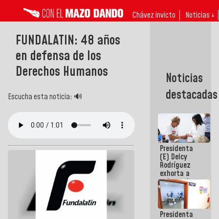
Chávez invicto
Noticias ↓
FUNDALATIN: 48 años
en defensa de los
Derechos Humanos
Noticias
destacadas
Escucha esta noticia: 🔊
Presidenta
(E) Delcy
Rodríguez
exhorta a
gobernadores
y alcaldes a
edificar
casas para
Presidenta
abuelos