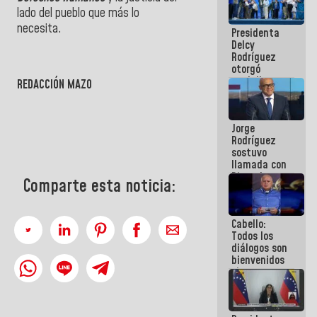
manejo de
lado del pueblo que más lo
escombros
necesita.
Presidenta
en La Guaira
Delcy
Rodríguez
otorgó
medalla
REDACCIÓN MAZO
"Héroe de
Venezuela"
a servidores
Jorge
públicos
Rodríguez
sostuvo
llamada con
Dinorah
Comparte esta noticia:
Figuera y
acuerdan
primer
Cabello:
encuentro
Todos los
presencial
diálogos son
para el
bienvenidos
diálogo
siempre que
estén en el
marco de la
Constitución