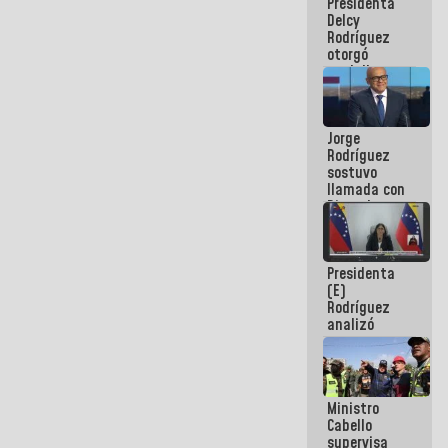
Presidenta
abordar
Delcy
planes de
Rodríguez
acción
otorgó
medalla
"Héroe de
Venezuela"
a servidores
Jorge
públicos
Rodríguez
sostuvo
llamada con
Dinorah
Figuera y
acuerdan
primer
Presidenta
encuentro
(E)
presencial
Rodríguez
para el
analizó
diálogo
junto a
gobernadores
planes de
recuperación
Ministro
del Sistema
Cabello
Eléctrico
supervisa
Nacional