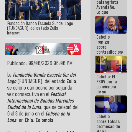
palangrista
Avendaño:
Lo que
vayas a
escribir
Fundación Banda Escuela Sur del Lago
hazlo hoy
(FUNDASUR), del estado Zulia
por que no
Internet
Cabello
sabemos si
ironiza
la semana
sobre
que viene
contradicciones
hay
y mentiras
programa
de María
Publicado: 09/06/2026 06:00 PM
Machado:
¡Créanle!
La
Fundación Banda Escuela Sur del
Cabello: El
Lago
(FUNDASUR), del estado
Zulia
,
PSUV por la
conciencia
se coronó campeona por segunda
de su
vez consecutiva en el
Festival
militancia
Internacional de Bandas Marciales
es la
organización
Ciudad de la Luna
, que se celebró del
política más
6 al 8 de junio en el
Coliseo de la
Cabello
sólida de
Luna
, en
Chía, Colombia
.
sobre falsas
Venezuela
promesas de
María