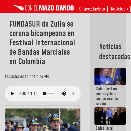
Chávez invicto
Noticias ↓
FUNDASUR de Zulia se
corona bicampeona en
Festival Internacional
Noticias
de Bandas Marciales
destacadas
en Colombia
Escucha esta noticia: 🔊
Cabello: Los
niños y las
niñas son la
razón
fundamental
de todo lo
que
estamos
Cabello al
haciendo