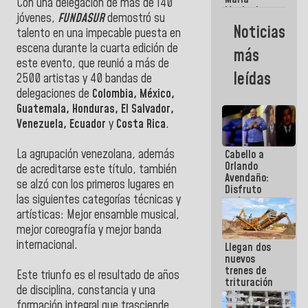
Con una delegación de más de 140
Machado:
jóvenes,
FUNDASUR
demostró su
¿Quién le
Noticias
talento en una impecable puesta en
puede creer?
¿Y la gente
escena durante la cuarta edición de
más
que ella iba
este evento, que reunió a más de
a salvar en
leídas
2500 artistas y 40 bandas de
La Guaira?
delegaciones de
Colombia, México,
Guatemala, Honduras, El Salvador,
Venezuela, Ecuador
y
Costa Rica
.
La agrupación venezolana, además
Cabello a
Orlando
de acreditarse este título, también
Avendaño:
se alzó con los primeros lugares en
Disfruto
las siguientes categorías técnicas y
cada vez
que escribes
artísticas: Mejor ensamble musical,
porque lo
mejor coreografía y mejor banda
que haces
internacional.
Llegan dos
es
nuevos
embarrarla
trenes de
Este triunfo es el resultado de años
trituración
de disciplina, constancia y una
para
formación integral que trasciende
optimizar