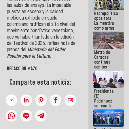
manejo de
las aulas de ensayo. La impecable
escombros
puesta en escena y la calidad
Necropolítica
en La Guaira
melódica exhibida en suelo
opositora:
La mentira
colombiano ratifican el alto nivel del
como arma
movimiento bandístico venezolano,
contra el
que ya había triunfado en la edición
Pueblo
del festival de 2025, refiere nota de
prensa del
Ministerio del Poder
Metro de
Popular para la Cultura
.
Caracas
continúa
con los
REDACCIÓN MAZO
trabajos de
mantenimiento
Comparte esta noticia:
e inspección
en la Línea 2
Presidenta
(E)
Rodríguez
se reunió
con Estado
Mayor
Eléctrico
para