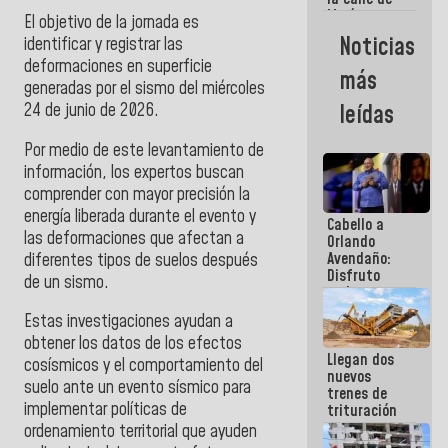
María
El objetivo de la jornada es
Machado se
Noticias
identificar y registrar las
estrellaron
deformaciones en superficie
de frente
más
contra el
generadas por el sismo del miércoles
Pueblo
24 de junio de 2026.
leídas
Por medio de este levantamiento de
información, los expertos buscan
comprender con mayor precisión la
energía liberada durante el evento y
Cabello a
las deformaciones que afectan a
Orlando
Avendaño:
diferentes tipos de suelos después
Disfruto
de un sismo.
cada vez
que escribes
Estas investigaciones ayudan a
porque lo
obtener los datos de los efectos
que haces
Llegan dos
es
cosísmicos y el comportamiento del
nuevos
embarrarla
suelo ante un evento sísmico para
trenes de
implementar políticas de
trituración
para
ordenamiento territorial que ayuden
optimizar