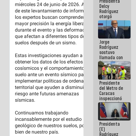
Presidenta
abordar
Delcy
planes de
Rodríguez
acción
otorgó
medalla
"Héroe de
Venezuela"
a servidores
Jorge
públicos
Rodríguez
sostuvo
llamada con
Dinorah
Figuera y
acuerdan
primer
Presidente
encuentro
del Metro de
presencial
Caracas
para el
inspeccionó
diálogo
trabajos de
rehabilitación
y
modernización
Presidenta
de la vía
(E)
férrea
Rodríguez