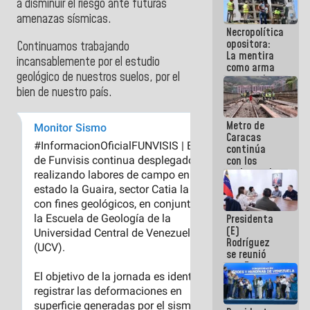
a disminuir el riesgo ante futuras
manejo de
amenazas sísmicas.
escombros
Necropolítica
en La Guaira
opositora:
Continuamos trabajando
La mentira
incansablemente por el estudio
como arma
geológico de nuestros suelos, por el
contra el
Pueblo
bien de nuestro país.
Metro de
Caracas
continúa
con los
trabajos de
mantenimiento
e inspección
en la Línea 2
Presidenta
(E)
Rodríguez
se reunió
con Estado
Mayor
Eléctrico
para