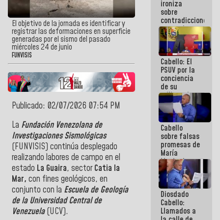
ironiza
la semana
sobre
que viene
contradicciones
hay
El objetivo de la jornada es identificar y
y mentiras
programa
registrar las deformaciones en superficie
de María
generadas por el sismo del pasado
Machado:
miércoles 24 de junio
¡Créanle!
FUNVISIS
Cabello: El
PSUV por la
conciencia
de su
militancia
es la
Publicado: 02/07/2026 07:54 PM
organización
política más
L
a
Fundación Venezolana de
Cabello
sólida de
Investigaciones Sismológicas
sobre falsas
Venezuela
promesas de
(FUNVISIS) continúa desplegado
María
realizando labores de campo en el
Machado:
estado
La Guaira
, sector
Catia la
¿Quién le
puede creer?
Mar,
con fines geológicos, en
¿Y la gente
conjunto con la
Escuela de Geología
Diosdado
que ella iba
de la Universidad Central de
Cabello:
a salvar en
Llamados a
Venezuela
(UCV).
La Guaira?
la calle de