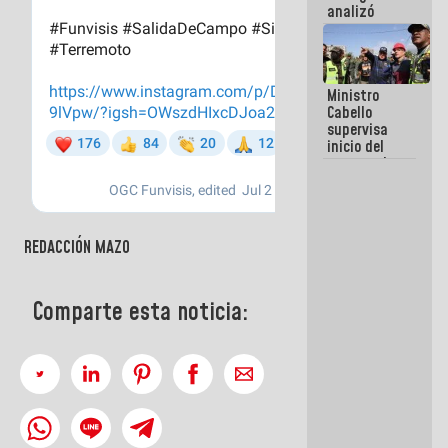
analizó
junto a
gobernadores
planes de
recuperación
Ministro
del Sistema
Cabello
Eléctrico
supervisa
Nacional
inicio del
proceso de
demolición
de
edificaciones
declaradas
REDACCIÓN MAZO
en riesgo en
La Guaira
(+Fotos)
Comparte esta noticia: