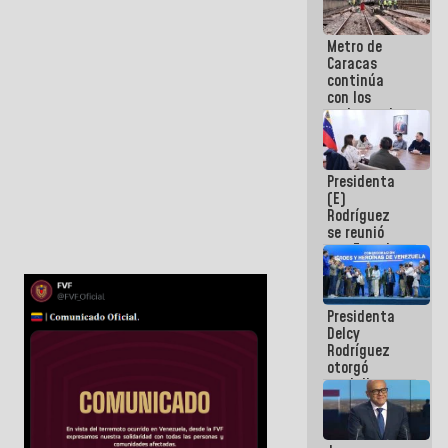
Metro de
Caracas
continúa
con los
trabajos de
mantenimiento
e inspección
en la Línea 2
Presidenta
(E)
Rodríguez
se reunió
con Estado
Mayor
Eléctrico
para
Presidenta
abordar
Delcy
planes de
Rodríguez
acción
otorgó
medalla
"Héroe de
Venezuela"
a servidores