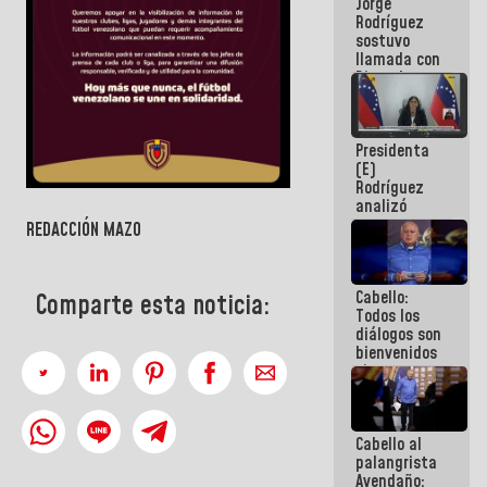
Jorge
públicos
Rodríguez
sostuvo
llamada con
Dinorah
Figuera y
acuerdan
primer
Presidenta
encuentro
(E)
presencial
Rodríguez
para el
analizó
diálogo
junto a
REDACCIÓN MAZO
gobernadores
planes de
recuperación
Cabello:
del Sistema
Comparte esta noticia:
Todos los
Eléctrico
diálogos son
Nacional
bienvenidos
siempre que
estén en el
marco de la
Constitución
Cabello al
de la
palangrista
República
Avendaño: