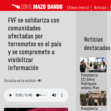
Chávez invicto
Noticias ↓
FVF se solidariza con
comunidades
afectadas por
Noticias
terremotos en el país
destacadas
y se compromete a
visibilizar
información
Presidenta
(E) Delcy
Escucha esta noticia: 🔊
Rodríguez
ordena Plan
maestro de
desarrollo
logístico y
turístico
Presidenta
para La