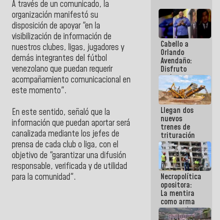
A través de un comunicado, la
organización manifestó su
disposición de apoyar "en la
visibilización de información de
Cabello a
nuestros clubes, ligas, jugadores y
Orlando
demás integrantes del fútbol
Avendaño:
venezolano que puedan requerir
Disfruto
cada vez
acompañamiento comunicacional en
que escribes
este momento".
porque lo
que haces
Llegan dos
es
En este sentido, señaló que la
nuevos
embarrarla
información que puedan aportar será
trenes de
canalizada mediante los jefes de
trituración
para
prensa de cada club o liga, con el
optimizar
objetivo de "garantizar una difusión
manejo de
responsable, verificada y de utilidad
escombros
Necropolítica
para la comunidad".
en La Guaira
opositora:
La mentira
como arma
contra el
Pueblo