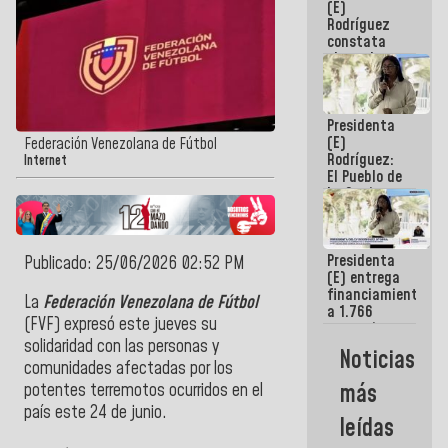
(E)
Guaira
Rodríguez
constata
obras de
rehabilitación
de Escuela
Militar de
Presidenta
Mamo en La
(E)
Guaira
Federación Venezolana de Fútbol
Rodríguez:
Internet
El Pueblo de
La Guaira
siempre
estará
acompañada
Presidenta
por el
Publicado: 25/06/2026 02:52 PM
(E) entrega
Gobierno
financiamientos
Nacional
La
Federación Venezolana de Fútbol
a 1.766
(FVF) expresó este jueves su
comerciantes
y
solidaridad con las personas y
Noticias
emprendedores
comunidades afectadas por los
afectados
más
potentes terremotos ocurridos en el
por
país este 24 de junio.
terremotos
leídas