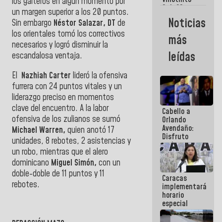
Maiquetía
los gaiteros en algún momento por
Sub 20
un margen superior a los 20 puntos.
campeona
Noticias
Sin embargo
Néstor Salazar, DT
de
frente
México Sub
los orientales tomó los correctivos
más
23 en los
necesarios y logró disminuir la
Centroamericanos
leídas
escandalosa ventaja.
El
Nazhiah Carter
lideró la ofensiva
furrera con 24 puntos vitales y un
liderazgo preciso en momentos
clave del encuentro. A la labor
Cabello a
ofensiva de los zulianos se sumó
Orlando
Avendaño:
Michael Warren
,
quien anotó 17
Disfruto
unidades, 8 rebotes, 2 asistencias y
cada vez
un robo, mientras que el alero
que escribes
porque lo
dominicano
Miguel Simón
,
con un
que haces
doble-doble de 11 puntos y 11
Caracas
es
rebotes.
implementará
embarrarla
horario
especial
para
adaptarse