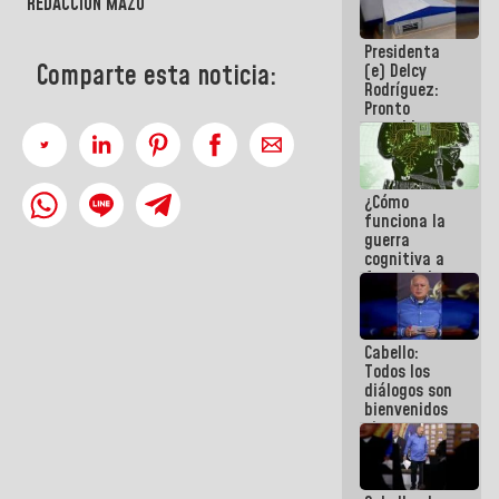
REDACCIÓN MAZO
al plan de
ahorro
Presidenta
energético
Comparte esta noticia:
(e) Delcy
Rodríguez:
Pronto
restableceremos
las
operaciones
en el
¿Cómo
Aeropuerto
funciona la
Internacional
guerra
de
cognitiva a
Maiquetía
favor de la
narrativa
hegemónica?
(1)
Cabello:
Todos los
diálogos son
bienvenidos
siempre que
estén en el
marco de la
Constitución