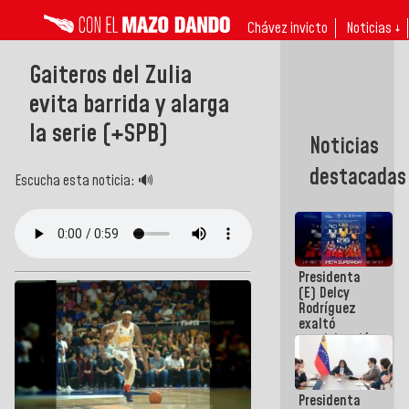
Chávez invicto
Noticias ↓
Gaiteros del Zulia
evita barrida y alarga
la serie (+SPB)
Noticias
destacadas
Escucha esta noticia: 🔊
Presidenta
(E) Delcy
Rodríguez
exaltó
participación
de
Venezuela
en Juegos
Presidenta
Centroamericanos