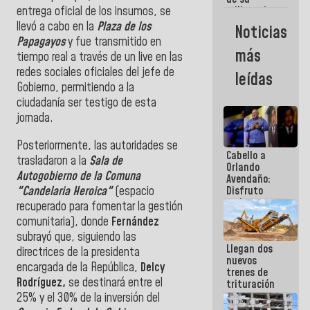
entrega oficial de los insumos, se
militancia
es la
llevó a cabo en la
Plaza de los
Noticias
organización
Papagayos
y fue transmitido en
política más
más
tiempo real a través de un live en las
sólida de
Venezuela
redes sociales oficiales del jefe de
leídas
Gobierno, permitiendo a la
ciudadanía ser testigo de esta
jornada.
Posteriormente, las autoridades se
Cabello a
trasladaron a la
Sala de
Orlando
Autogobierno de la Comuna
Avendaño:
"Candelaria Heroica"
(espacio
Disfruto
cada vez
recuperado para fomentar la gestión
que escribes
comunitaria), donde
Fernández
porque lo
subrayó que, siguiendo las
que haces
Llegan dos
es
directrices de la presidenta
nuevos
embarrarla
encargada de la República,
Delcy
trenes de
Rodríguez,
se destinará entre el
trituración
para
25% y el 30% de la inversión del
optimizar