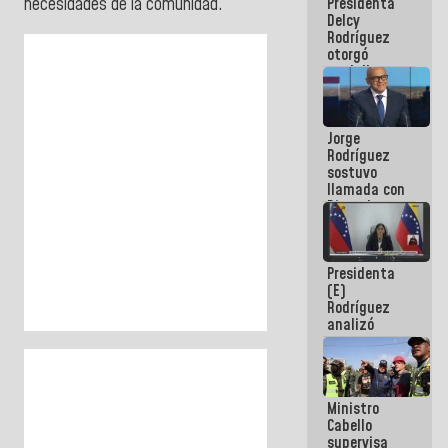
Presidenta
necesidades de la comunidad.
abordar
Delcy
planes de
Rodríguez
acción
otorgó
medalla
"Héroe de
Venezuela"
a servidores
Jorge
públicos
Rodríguez
sostuvo
llamada con
Dinorah
Figuera y
acuerdan
primer
Presidenta
encuentro
(E)
presencial
Rodríguez
para el
analizó
diálogo
junto a
gobernadores
planes de
recuperación
Ministro
del Sistema
Cabello
Eléctrico
supervisa
Nacional