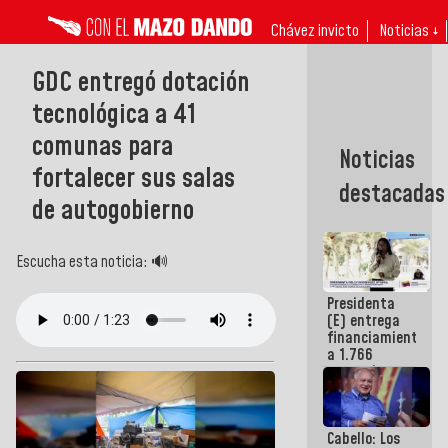
Chávez invicto
Noticias ↓
GDC entregó dotación
tecnológica a 41
comunas para
Noticias
fortalecer sus salas
destacadas
de autogobierno
Escucha esta noticia: 🔊
Presidenta
(E) entrega
financiamientos
a 1.766
comerciantes
y
emprendedores
afectados
Cabello: Los
por