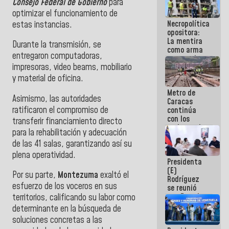
Consejo Federal de Gobierno
para
manejo de
optimizar el funcionamiento de
escombros
Necropolítica
estas instancias.
en La Guaira
opositora:
La mentira
Durante la transmisión, se
como arma
entregaron computadoras,
contra el
impresoras, video beams, mobiliario
Pueblo
y material de oficina.
Metro de
Asimismo, las autoridades
Caracas
ratificaron el compromiso de
continúa
con los
transferir financiamiento directo
trabajos de
para la rehabilitación y adecuación
mantenimiento
de las 41 salas, garantizando así su
e inspección
en la Línea 2
plena operatividad.
Presidenta
(E)
Por su parte,
Montezuma
exaltó el
Rodríguez
esfuerzo de los voceros en sus
se reunió
con Estado
territorios, calificando su labor como
Mayor
determinante en la búsqueda de
Eléctrico
soluciones concretas a las
para