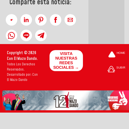
Comparte esta noticia:
Copyright © 2026
VISITA
HOME
Con El Mazo Dando.
NUESTRAS
REDES
Todos Los Derechos
SOCIALES →
SUBIR
Reservados.
Desarrollado por: Con
El Mazo Dando