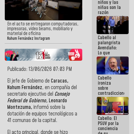
niños y las
terremotos
niñas son la
razón
fundamental
de todo lo
En el acto se entregaron computadoras,
que
impresoras, video beams, mobiliario y
estamos
material de oficina
Cabello al
haciendo
Nahum Fernández Instagram
palangrista
Avendaño:
Lo que
vayas a
escribir
hazlo hoy
Publicado: 13/06/2026 07:03 PM
por que no
Cabello
sabemos si
El jefe de Gobierno de
Caracas,
ironiza
la semana
Nahum Fernández
, en compañía del
sobre
que viene
contradicciones
hay
secretario ejecutivo del
Consejo
y mentiras
programa
Federal de Gobierno,
Leonardo
de María
Montezuma,
informó sobre la
Machado:
¡Créanle!
dotación de equipos tecnológicos a
Cabello: El
41 comunas de la capital.
PSUV por la
conciencia
El acto principal, donde se hizo
de su