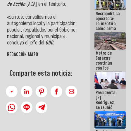
de Acción
(ACA) en el territorio.
manejo de
escombros
Necropolítica
en La Guaira
«Juntos, consolidamos el
opositora:
autogobierno local y la participación
La mentira
como arma
popular, respaldados por el Gobierno
contra el
nacional, regional y municipal»,
Pueblo
concluyó el jefe del
GDC
.
Metro de
REDACCIÓN MAZO
Caracas
continúa
con los
Comparte esta noticia:
trabajos de
mantenimiento
e inspección
en la Línea 2
Presidenta
(E)
Rodríguez
se reunió
con Estado
Mayor
Eléctrico
para