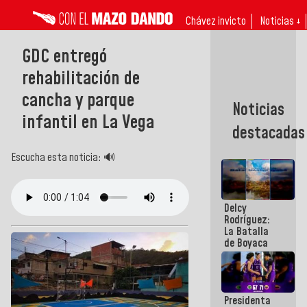
Chávez invicto
Noticias ↓
GDC entregó
rehabilitación de
cancha y parque
Noticias
infantil en La Vega
destacadas
Escucha esta noticia: 🔊
Delcy
Rodríguez:
La Batalla
de Boyaca
representa
un capítulo
decisivo en
la gesta
Presidenta
emancipadora