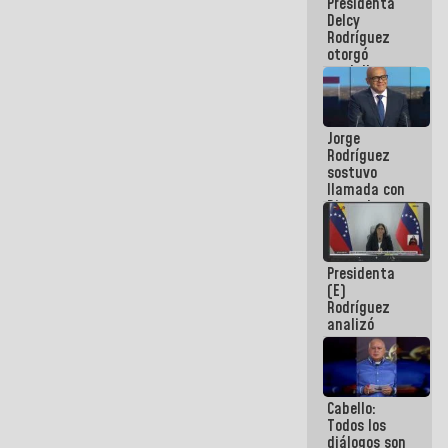
Presidenta
abordar
Delcy
planes de
Rodríguez
acción
otorgó
medalla
"Héroe de
Venezuela"
a servidores
Jorge
públicos
Rodríguez
sostuvo
llamada con
Dinorah
Figuera y
acuerdan
primer
Presidenta
encuentro
(E)
presencial
Rodríguez
para el
analizó
diálogo
junto a
gobernadores
planes de
recuperación
Cabello:
del Sistema
Todos los
Eléctrico
diálogos son
Nacional