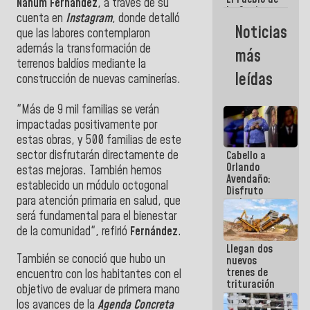
Nahum Fernánd
ez
, a través de su
La Guaira
cuenta en
Instagram
, donde detalló
siempre
Noticias
que las labores contemplaron
estará
acompañada
además la transformación de
más
por el
terrenos baldíos mediante la
Gobierno
leídas
construcción de nuevas caminerías.
Nacional
"Más de 9 mil familias se verán
impactadas positivamente por
estas obras, y 500 familias de este
sector disfrutarán directamente de
Cabello a
Orlando
estas mejoras. También hemos
Avendaño:
establecido un módulo octogonal
Disfruto
para atención primaria en salud, que
cada vez
que escribes
será fundamental para el bienestar
porque lo
de la comunidad", refirió
Fernández
.
que haces
Llegan dos
es
También se conoció que hubo un
nuevos
embarrarla
trenes de
encuentro
con los habitantes con el
trituración
objetivo de evaluar de primera mano
para
los avances de la
Agenda Concreta
optimizar