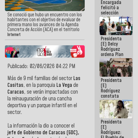
Encargada
de nuestra
felicitó a
América
selección
Se conoció que hubo un encuentro con los
femenina de
habitantes con el objetivo de evaluar de
baloncesto
primera mano los avances de la Agenda
por su
Concreta de Acción (ACA) en el territorio
clasificación
Internet
Presidenta
a la
(E) Delcy
AmeriCup
Rodríguez
2027
ordena Plan
maestro de
desarrollo
Publicado: 02/06/2026 04:22 PM
logístico y
turístico
Más de 9 mil familias
del sector
Las
Presidenta
para La
Casitas
, en la parroquia
La Vega
de
(E)
Guaira
Rodríguez
Caracas
, se verán impactadas con
constata
la reinauguración de una cancha
obras de
deportiva y un parque infantil en el
rehabilitación
de Escuela
sector.
Militar de
Presidenta
Mamo en La
La información la dio a conocer el
(E)
Guaira
Rodríguez:
jefe de Gobierno de Caracas (GDC),
El Pueblo de