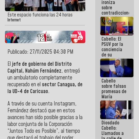
ironiza
la semana
sobre
que viene
contradicciones
hay
Este espacio funciona las 24 horas
y mentiras
programa
Internet
de María
Machado:
¡Créanle!
Cabello: El
PSUV por la
conciencia
Publicado: 27/11/2025 04:30 PM
de su
militancia
El
jefe de gobierno del Distrito
es la
organización
Capital, Nahúm Fernández
, entregó
política más
un ambulatorio completamente
Cabello
sólida de
recuperado en el
sector Canagua, de
sobre falsas
Venezuela
la UD-4 de Caricuao
.
promesas de
María
Machado:
A través de su cuenta Instagram,
¿Quién le
Fernández destacó que en estos
puede creer?
avances han sido posible gracias a la
¿Y la gente
Diosdado
que ella iba
labor conjunta de la Corporación
Cabello:
a salvar en
“Juntos Todo es Posible”, al tiempo
Llamados a
La Guaira?
que destacó el trabajo del poder
la calle de