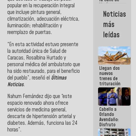
María
popular en la recuperación integral
Machado se
que incluye pintura general,
Noticias
estrellaron
climatización, adecuación eléctrica,
de frente
más
iluminación; rehabilitación y
contra el
Pueblo
reemplazo de puertas.
leídas
“En esta actividad estuvo presente
la autoridad única de Salud de
Caracas, Rosalbina Hurtado y
personal médica del ambulatorio que
Llegan dos
ha sido restaurado, para el beneficio
nuevos
del pueblo”, reseñó el
Últimas
trenes de
trituración
Noticias
.
para
optimizar
Nahum Fernández dijo que “este
manejo de
espacio renovado ahora ofrece
escombros
Cabello a
en La Guaira
servicios de medicina general,
Orlando
descarte de hipertensión arterial y
Avendaño:
diabetes. Además, funciona las 24
Disfruto
horas”.
cada vez
que escribes