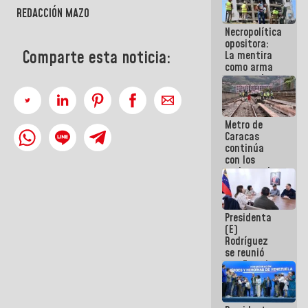
porque lo
REDACCIÓN MAZO
que haces
Necropolítica
es
opositora:
embarrarla
Comparte esta noticia:
La mentira
como arma
contra el
Pueblo
Metro de
Caracas
continúa
con los
trabajos de
mantenimiento
e inspección
en la Línea 2
Presidenta
(E)
Rodríguez
se reunió
con Estado
Mayor
Eléctrico
para