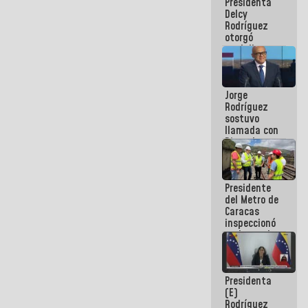
Presidenta
abordar
Delcy
planes de
Rodríguez
acción
otorgó
medalla
"Héroe de
Venezuela"
a servidores
Jorge
públicos
Rodríguez
sostuvo
llamada con
Dinorah
Figuera y
acuerdan
primer
Presidente
encuentro
del Metro de
presencial
Caracas
para el
inspeccionó
diálogo
trabajos de
rehabilitación
y
modernización
Presidenta
de la vía
(E)
férrea
Rodríguez