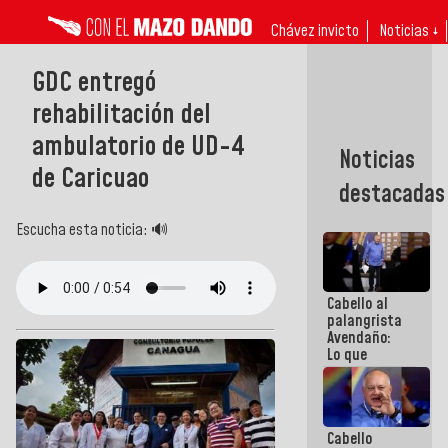
Chávez invicto
Noticias ↓
GDC entregó
rehabilitación del
ambulatorio de UD-4
Noticias
de Caricuao
destacadas
Escucha esta noticia: 🔊
Cabello al
palangrista
Avendaño:
Lo que
vayas a
escribir
hazlo hoy
por que no
Cabello
sabemos si