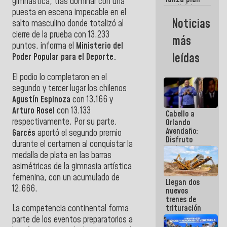
semana
gimnástica, tras dominar con una
crediticio
puesta en escena impecable en el
con subsidio
Noticias
salto masculino donde totalizó al
a Juntas de
Condominio
cierre de la prueba con 13.233
más
puntos, informa el
Ministerio del
leídas
Poder Popular para el Deporte.
El podio lo completaron en el
segundo y tercer lugar los chilenos
Agustín Espinoza
con 13.166 y
Arturo Rosel
con 13.133
Cabello a
respectivamente. Por su parte,
Orlando
Avendaño:
Garcés
aportó el segundo premio
Disfruto
durante el certamen al conquistar la
cada vez
medalla de plata en las barras
que escribes
porque lo
asimétricas de la gimnasia artística
que haces
femenina, con un acumulado de
Llegan dos
es
12.666.
nuevos
embarrarla
trenes de
trituración
La competencia continental forma
para
parte de los eventos preparatorios a
optimizar