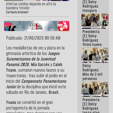
(E) Delcy
Atletas criollos dejando en alto la
Rodríguez
bandera tricolor
inaugura
Cortesía Internet
casa de los
Abuelos
Primavera
en Caracas
Presidenta
(E) Delcy
Publicado: 21/06/2026 09:59 AM
Rodríguez
firmó nueva
Los medallistas de oro y plata en la
de Ley de
Arrendamiento
gimnasia artística de los
Juegos
aprobada
Suramericanos de la Juventud
por la AN
Panamá 2026
,
Mía Garcés
y
Caleb
Delcy
Rodríguez:
Ysava
, sumaron nuevos lauros a su
Más de 2 mil
trayectorias, tras subir al podio en el
personas
inicio del
Campeonato Panamericano
beneficiadas
Junior
de la disciplina que inició este
con planes
para
sábado en Río de Janeiro,
Brasil.
atención de
Presidenta
emergencia
Ysava
se convirtió en el gran
(E) Delcy
sísmica en
protagonista de la jornada
Rodríguez
la última
lanza plan