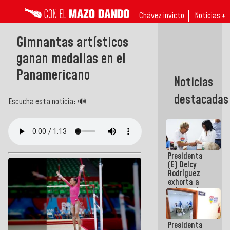
Chávez invicto
Noticias ↓
Gimnantas artísticos
ganan medallas en el
Panamericano
Noticias
destacadas
Escucha esta noticia: 🔊
Presidenta
(E) Delcy
Rodríguez
exhorta a
gobernadores
y alcaldes a
edificar
casas para
Presidenta
abuelos