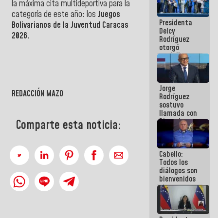
la máxima cita multideportiva para la
manejo de
categoría de este año: los
Juegos
escombros
Presidenta
en La Guaira
Bolivarianos de la Juventud Caracas
Delcy
2026.
Rodríguez
otorgó
medalla
"Héroe de
Venezuela"
a servidores
Jorge
públicos
REDACCIÓN MAZO
Rodríguez
sostuvo
llamada con
Dinorah
Comparte esta noticia:
Figuera y
acuerdan
primer
Cabello:
encuentro
Todos los
presencial
diálogos son
para el
bienvenidos
diálogo
siempre que
estén en el
marco de la
Constitución