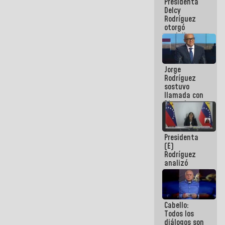
Presidenta
abordar
Delcy
planes de
Rodríguez
acción
otorgó
medalla
"Héroe de
Venezuela"
a servidores
Jorge
públicos
Rodríguez
sostuvo
llamada con
Dinorah
Figuera y
acuerdan
primer
Presidenta
encuentro
(E)
presencial
Rodríguez
para el
analizó
diálogo
junto a
gobernadores
planes de
recuperación
Cabello:
del Sistema
Todos los
Eléctrico
diálogos son
Nacional