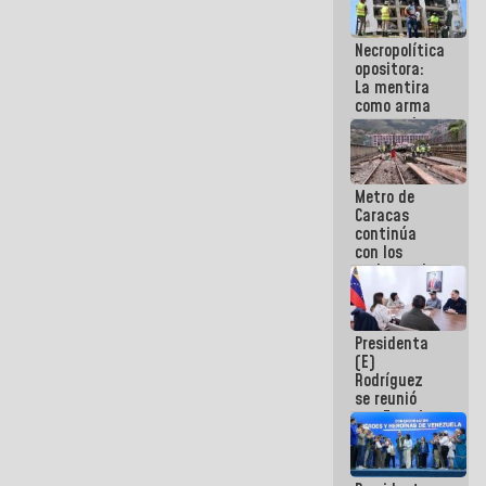
manejo de
escombros
Necropolítica
en La Guaira
opositora:
La mentira
como arma
contra el
Pueblo
Metro de
Caracas
continúa
con los
trabajos de
mantenimiento
e inspección
en la Línea 2
Presidenta
(E)
Rodríguez
se reunió
con Estado
Mayor
Eléctrico
para