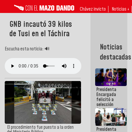
Chávez invicto
Noticias ↓
GNB incautó 39 kilos
de Tusi en el Táchira
Noticias
Escucha esta noticia: 🔊
destacadas
Presidenta
Encargada
felicitó a
selección
femenina de
baloncesto
por su
clasificación
El procedimiento fue puesto a la orden
Presidenta
a la