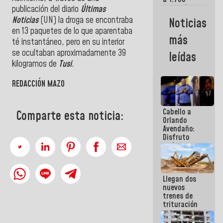
comerciantes
publicación del diario
Últimas
y
Noticias
(UN) la droga se encontraba
Noticias
emprendedores
en 13 paquetes de lo que aparentaba
afectados
más
por
té instantáneo, pero en su interior
terremotos
se ocultaban aproximadamente 39
leídas
kilogramos de
Tusi
.
REDACCIÓN MAZO
Cabello a
Comparte esta noticia:
Orlando
Avendaño:
Disfruto
cada vez
que escribes
porque lo
que haces
Llegan dos
es
nuevos
embarrarla
trenes de
trituración
para
optimizar