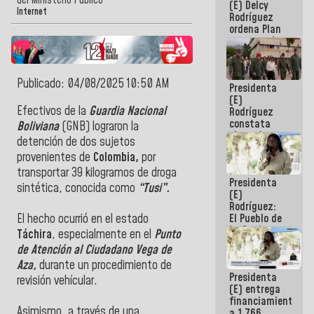
del Ministerio Público
(E) Delcy
AmeriCup
Internet
Rodríguez
2027
ordena Plan
maestro de
desarrollo
logístico y
turístico
Publicado: 04/08/2025 10:50 AM
Presidenta
para La
(E)
Guaira
Efectivos de la
Guardia Nacional
Rodríguez
constata
Boliviana
(GNB) lograron la
obras de
detención de dos sujetos
rehabilitación
provenientes de
Colombia,
por
de Escuela
Militar de
transportar 39 kilogramos de droga
Presidenta
Mamo en La
sintética, conocida como
“Tusi”.
(E)
Guaira
Rodríguez:
El Pueblo de
‎El hecho ocurrió en el estado
La Guaira
Táchira
, especialmente en el
Punto
siempre
de Atención al Ciudadano Vega de
estará
Aza,
durante un procedimiento de
acompañada
Presidenta
por el
revisión vehícular.
(E) entrega
Gobierno
financiamientos
Nacional
‎Asimismo, a través de una
a 1.766