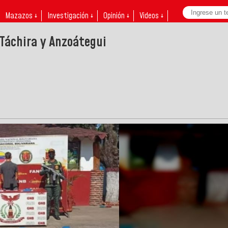
Mazazos ↓
Investigación ↓
Opinión ↓
Videos ↓
 Táchira y Anzoátegui