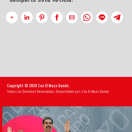
Copyright © 2026 Con El Mazo Dando.
Todos Los Derechos Reservados. Desarrollado por: Con El Mazo Dando