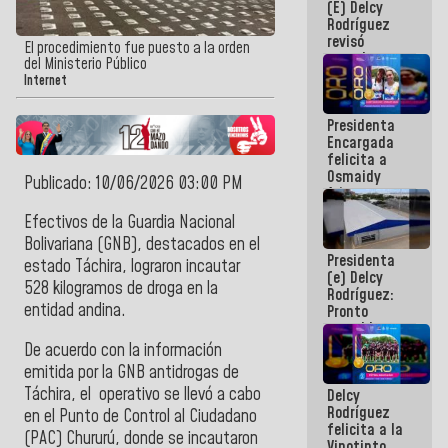
(E) Delcy
y del Caribe
Rodríguez
2026
revisó
El procedimiento fue puesto a la orden
agenda
del Ministerio Público
económica y
Internet
ejecución de
fondos de
Presidenta
emergencia
Encargada
post-sismos
felicita a
Osmaidy
Publicado: 10/06/2026 03:00 PM
Arias y
Giraly
Efectivos de la
Guardia Nacional
Marcano por
Bolivariana
(GNB), destacados en el
hacer
Presidenta
historia en
estado Táchira
,
lograron incautar
(e) Delcy
los
528 kilogramos de droga en la
Rodríguez:
Centroamericanos
entidad andina.
Pronto
restableceremos
las
De acuerdo con la información
operaciones
emitida por la
GNB
antidrogas de
en el
Táchira
, el
operativo se llevó a cabo
Delcy
Aeropuerto
Rodríguez
Internacional
en el
Punto de Control al Ciudadano
felicita a la
de
(PAC)
Chururú
, donde se incautaron
Vinotinto