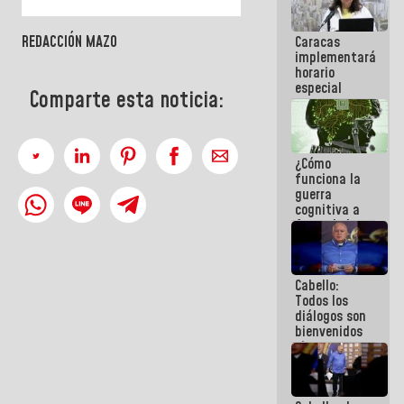
operaciones
en el
REDACCIÓN MAZO
Caracas
Aeropuerto
implementará
Internacional
horario
de
especial
Maiquetía
Comparte esta noticia:
para
adaptarse
al plan de
ahorro
¿Cómo
energético
funciona la
guerra
cognitiva a
favor de la
narrativa
hegemónica?
(1)
Cabello:
Todos los
diálogos son
bienvenidos
siempre que
estén en el
marco de la
Constitución