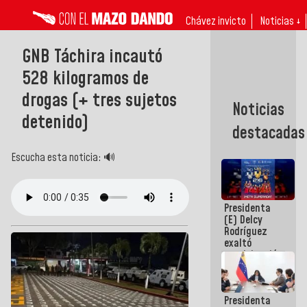
Chávez invicto
Noticias ↓
GNB Táchira incautó
528 kilogramos de
drogas (+ tres sujetos
Noticias
detenido)
destacadas
Escucha esta noticia: 🔊
Presidenta
(E) Delcy
Rodríguez
exaltó
participación
de
Venezuela
en Juegos
Presidenta
Centroamericanos