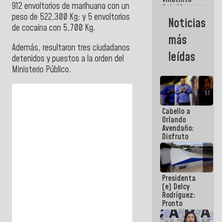
Maiquetía
912 envoltorios de marihuana con un
Sub 20
campeona
peso de 522,300 Kg; y 5 envoltorios
Noticias
frente
de cocaína con 5,700 Kg.
México Sub
más
23 en los
Además, resultaron tres ciudadanos
Centroamericanos
leídas
detenidos y puestos a la orden del
Ministerio Público.
Cabello a
Orlando
Avendaño:
Disfruto
cada vez
que escribes
porque lo
que haces
Presidenta
es
(e) Delcy
embarrarla
Rodríguez:
Pronto
restableceremos
las