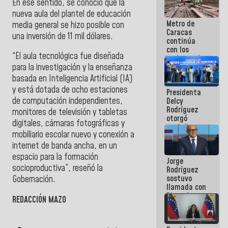
En ese sentido, se conoció que la
manejo de
nueva aula del plantel de educación
escombros
Metro de
en La Guaira
media general se hizo posible con
Caracas
una inversión de 11 mil dólares.
continúa
con los
“El aula tecnológica fue diseñada
trabajos de
mantenimiento
para la investigación y la enseñanza
e inspección
basada en Inteligencia Artificial (IA)
en la Línea 2
y está dotada de ocho estaciones
Presidenta
de computación independientes,
Delcy
Rodríguez
monitores de televisión y tabletas
otorgó
digitales, cámaras fotográficas y
medalla
mobiliario escolar nuevo y conexión a
"Héroe de
Venezuela"
internet de banda ancha, en un
a servidores
espacio para la formación
Jorge
públicos
socioproductiva”, reseñó la
Rodríguez
sostuvo
Gobernación.
llamada con
Dinorah
REDACCIÓN MAZO
Figuera y
acuerdan
primer