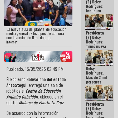
(E) Delcy
Rodríguez
inaugura
casa de los
Abuelos
Primavera
en Caracas
La nueva aula del plantel de educación
Presidenta
media general se hizo posible con una
(E) Delcy
una inversión de 11 mil dólares
Rodríguez
Internet
firmó nueva
de Ley de
Arrendamiento
aprobada
por la AN
Delcy
Publicado: 15/05/2026 02:49 PM
Rodríguez:
Más de 2 mil
El
Gobierno Bolivariano del estado
personas
Anzoátegui
, entregó una sala de
beneficiadas
con planes
robótica e
l
Centro de Educación
para
Argimiro Gabaldón
, ubicado en el
atención de
sector
Molorca de Puerto La Cruz
.
Presidenta
emergencia
(E) Delcy
sísmica en
De acuerdo con la información
Rodríguez
la última
lanza plan