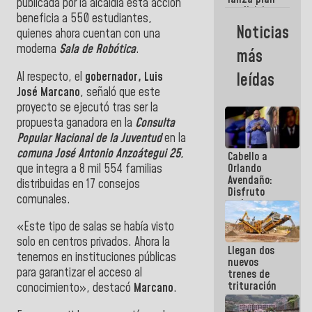
semana
publicada por la alcaldía esta acción
crediticio
beneficia a 550 estudiantes,
con subsidio
Noticias
quienes ahora cuentan con una
a Juntas de
Condominio
moderna
Sala de Robótica
.
más
Al respecto, el
gobernador, Luis
leídas
José Marcano
, señaló que este
proyecto se ejecutó tras ser la
propuesta ganadora en la
Consulta
Popular Nacional de la Juventud
en la
comuna José Antonio Anzoátegui 25
,
Cabello a
que integra a 8 mil 554 familias
Orlando
Avendaño:
distribuidas en 17 consejos
Disfruto
comunales.
cada vez
que escribes
«Este tipo de salas se había visto
porque lo
que haces
solo en centros privados. Ahora la
Llegan dos
es
tenemos en instituciones públicas
nuevos
embarrarla
para garantizar el acceso al
trenes de
trituración
conocimiento», destacó
Marcano
.
para
optimizar