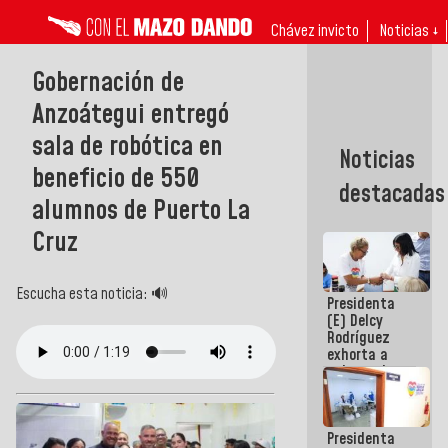
Chávez invicto
Noticias ↓
Gobernación de
Anzoátegui entregó
sala de robótica en
Noticias
beneficio de 550
destacadas
alumnos de Puerto La
Cruz
Escucha esta noticia: 🔊
Presidenta
(E) Delcy
Rodríguez
exhorta a
gobernadores
y alcaldes a
edificar
casas para
Presidenta
abuelos