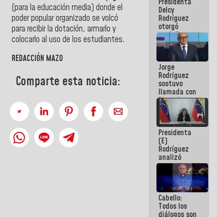
Presidenta
abordar
(para la educación media) donde el
Delcy
planes de
poder popular organizado se volcó
Rodríguez
acción
otorgó
para recibir la dotación, armarlo y
medalla
colocarlo al uso de los estudiantes.
"Héroe de
Venezuela"
REDACCIÓN MAZO
a servidores
Jorge
públicos
Rodríguez
Comparte esta noticia:
sostuvo
llamada con
Dinorah
Figuera y
acuerdan
primer
Presidenta
encuentro
(E)
presencial
Rodríguez
para el
analizó
diálogo
junto a
gobernadores
planes de
recuperación
Cabello:
del Sistema
Todos los
Eléctrico
diálogos son
Nacional