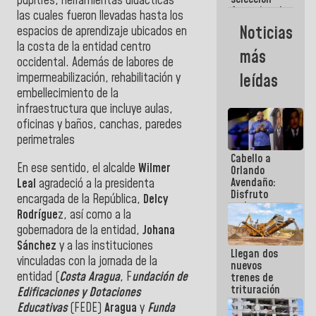
pupitres, herramientas didácticas
femenina de
las cuales fueron llevadas hasta los
baloncesto
Noticias
espacios de aprendizaje ubicados en
por su
la costa de la entidad centro
clasificación
más
a la
occidental. Además de labores de
AmeriCup
impermeabilización, rehabilitación y
leídas
2027
embellecimiento de la
infraestructura que incluye aulas,
oficinas y baños, canchas, paredes
perimetrales
Cabello a
En ese sentido, el alcalde
Wilmer
Orlando
Avendaño:
Leal
agradeció a la presidenta
Disfruto
encargada de la República,
Delcy
cada vez
Rodrígue
z, así como a la
que escribes
gobernadora de la entidad,
Johana
porque lo
que haces
Sánchez
y a las instituciones
Llegan dos
es
vinculadas con la jornada de la
nuevos
embarrarla
entidad (
Costa Aragua
, F
undación de
trenes de
trituración
Edificaciones y Dotaciones
para
Educativas
(FEDE)
Aragua
y
Funda
optimizar