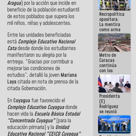
Aragua
) por la acción que incide en
manejo de
escombros
beneficio de la población estudiantil
Necropolítica
en La Guaira
de estos poblados que supera los
opositora:
mil niños, niñas y adolescentes.
La mentira
como arma
contra el
Entre las unidades beneficiadas
Pueblo
está
Complejo Educativo Nacional
Cata
desde donde los estudiantes
manifestaron su alegría por la
Metro de
Caracas
entrega. "Gracias por contribuir a
continúa
mejorar las condiciones de
con los
estudios”, detalló la joven
Mariana
trabajos de
mantenimiento
Laya
citada en nota de prensa de la
e inspección
citada Gobernación.
en la Línea 2
Presidenta
En
Cuyagua
fue favorecido el
(E)
Rodríguez
Complejo Educativo Cuyagua
donde
se reunió
hacen vida la
Escuela Básica Estadal
con Estado
"Concentrada Cuyagua"
(para la
Mayor
educación primaria) y la
Unidad
Eléctrico
para
Educativa Nacional "CEICO Cuyagua"