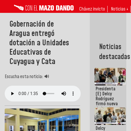
Chávez invicto
Noticias ↓
Gobernación de
Aragua entregó
dotación a Unidades
Noticias
Educativas de
destacadas
Cuyagua y Cata
Escucha esta noticia: 🔊
Presidenta
(E) Delcy
Rodríguez
firmó nueva
de Ley de
Arrendamiento
aprobada
por la AN
Delcy