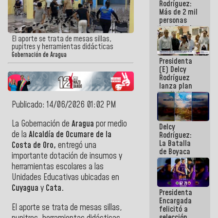
Rodríguez:
Más de 2 mil
personas
beneficiadas
con planes
El aporte se trata de mesas sillas,
para
pupitres y herramientas didácticas
atención de
Gobernación de Aragua
Presidenta
emergencia
(E) Delcy
sísmica en
Rodríguez
la última
lanza plan
semana
crediticio
con subsidio
Publicado: 14/06/2026 01:02 PM
a Juntas de
Condominio
La Gobernación de
Aragua
por medio
Delcy
de la
Alcaldía de Ocumare de la
Rodríguez:
La Batalla
Costa de Oro,
entregó una
de Boyaca
importante dotación de insumos y
representa
herramientas escolares a las
un capítulo
decisivo en
Unidades Educativas ubicadas en
la gesta
Cuyagua
y
Cata.
Presidenta
emancipadora
Encargada
de nuestra
El aporte se trata de mesas sillas,
felicitó a
América
selección