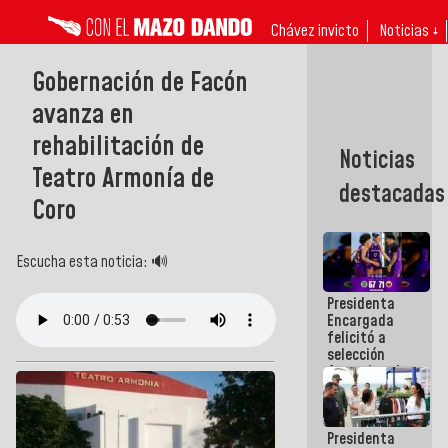
Chávez invicto
Noticias ↓
Gobernación de Facón
avanza en
rehabilitación de
Noticias
Teatro Armonía de
destacadas
Coro
Escucha esta noticia: 🔊
Presidenta
Encargada
felicitó a
selección
femenina de
baloncesto
por su
clasificación
Presidenta
a la