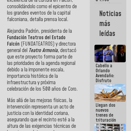
excelencia de la cultura en Falcón,
comerciantes
consolidándolo como el epicentro de
y
Noticias
los grandes eventos de la capital
emprendedores
falconiana, detalla prensa local.
afectados
más
por
terremotos
Alejandra Padrón, presidenta de la
leídas
Fundación Teatros del Estado
Falcón
(FUNDATEATROS) y directora
general del
Teatro Armonía,
destacó
que este proyecto forma parte de
las prioridades de la agenda regional
Cabello a
debido a la imponente escala,
Orlando
Avendaño:
importancia histórica de la
Disfruto
infraestructura y próxima
cada vez
celebración de los 500 años de Coro.
que escribes
porque lo
Más allá de las mejoras físicas, la
que haces
Llegan dos
es
intervención representa un acto de
nuevos
embarrarla
justicia con la identidad coriana,
trenes de
asegurando que el recinto esté a la
trituración
para
altura de las exigencias técnicas de
optimizar