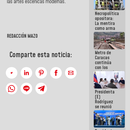
las artes escénicas modernas.
manejo de
escombros
Necropolítica
en La Guaira
opositora:
La mentira
como arma
contra el
REDACCIÓN MAZO
Pueblo
Metro de
Comparte esta noticia:
Caracas
continúa
con los
trabajos de
mantenimiento
e inspección
en la Línea 2
Presidenta
(E)
Rodríguez
se reunió
con Estado
Mayor
Eléctrico
para