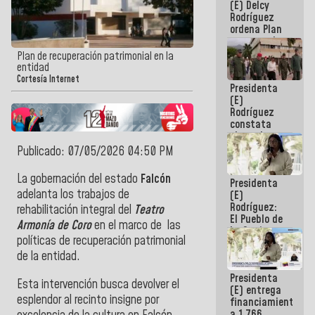
(E) Delcy
AmeriCup
Rodríguez
2027
ordena Plan
maestro de
desarrollo
Plan de recuperación patrimonial en la
logístico y
entidad
turístico
Cortesía Internet
Presidenta
para La
(E)
Guaira
Rodríguez
constata
obras de
rehabilitación
Publicado: 07/05/2026 04:50 PM
de Escuela
Militar de
La gobernación del estado
Falcón
Presidenta
Mamo en La
adelanta los trabajos de
(E)
Guaira
Rodríguez:
rehabilitación integral del
Teatro
El Pueblo de
Armonía de Coro
en el marco de las
La Guaira
políticas de recuperación patrimonial
siempre
estará
de la entidad.
acompañada
Presidenta
por el
Esta intervención busca devolver el
(E) entrega
Gobierno
esplendor al recinto insigne por
financiamientos
Nacional
a 1.766