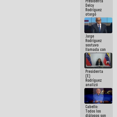
Presidenta
abordar
Delcy
planes de
Rodríguez
acción
otorgó
medalla
"Héroe de
Venezuela"
a servidores
Jorge
públicos
Rodríguez
sostuvo
llamada con
Dinorah
Figuera y
acuerdan
primer
Presidenta
encuentro
(E)
presencial
Rodríguez
para el
analizó
diálogo
junto a
gobernadores
planes de
recuperación
Cabello:
del Sistema
Todos los
Eléctrico
diálogos son
Nacional