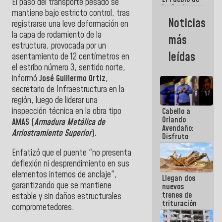
El paso del transporte pesado se
La Guaira
mantiene bajo estricto control, tras
siempre
Noticias
registrarse una leve deformación en
estará
acompañada
la capa de rodamiento de la
más
por el
estructura, provocada por un
Gobierno
leídas
asentamiento de 12 centímetros en
Nacional
el estribo número 3, sentido norte,
informó
José Guillermo Ortiz
,
secretario de Infraestructura en la
región, luego de liderar una
inspección técnica en la obra tipo
Cabello a
Orlando
AMAS
(
Armadura Metálica de
Avendaño:
Arriostramiento Superior
).
Disfruto
cada vez
Enfatizó que el puente "no presenta
que escribes
porque lo
deflexión ni desprendimiento en sus
que haces
elementos internos de anclaje",
Llegan dos
es
garantizando que se mantiene
nuevos
embarrarla
trenes de
estable y sin daños estructurales
trituración
comprometedores.
para
optimizar