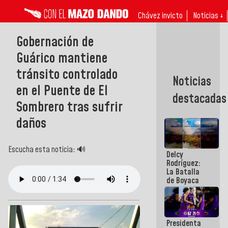
Chávez invicto
Noticias ↓
Gobernación de
Guárico mantiene
tránsito controlado
Noticias
en el Puente de El
destacadas
Sombrero tras sufrir
daños
Escucha esta noticia: 🔊
Delcy
Rodríguez:
La Batalla
de Boyaca
representa
un capítulo
decisivo en
la gesta
Presidenta
emancipadora