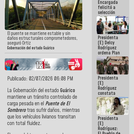
Encargada
de nuestra
felicitó a
América
selección
femenina de
baloncesto
por su
clasificación
El puente se mantiene estable y sin
Presidenta
a la
daños estructurales comprometedores,
(E) Delcy
AmeriCup
aseguró Ortiz
Rodríguez
2027
Gobernación del estado Guárico
ordena Plan
maestro de
desarrollo
logístico y
turístico
Presidenta
para La
Publicado: 02/07/2026 06:08 PM
(E)
Guaira
Rodríguez
La Gobernación del estado
Guárico
constata
mantiene un tránsito controlado de
obras de
rehabilitación
carga pesada en el
Puente de El
de Escuela
Sombrero
tras sufrir daños, mientras
Militar de
que los vehículos livianos transitan
Presidenta
Mamo en La
con total fluidez.
(E)
Guaira
Rodríguez:
El Pueblo de