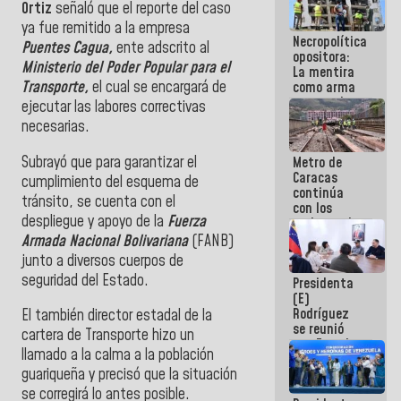
Ortiz
señaló que el reporte del caso
manejo de
escombros
ya fue remitido a la empresa
Necropolítica
en La Guaira
Puentes Cagua,
ente adscrito al
opositora:
Ministerio del Poder Popular para el
La mentira
Transporte,
el cual se encargará de
como arma
contra el
ejecutar las labores correctivas
Pueblo
necesarias.
Subrayó que para garantizar el
Metro de
Caracas
cumplimiento del esquema de
continúa
tránsito, se cuenta con el
con los
despliegue y apoyo de la
Fuerza
trabajos de
mantenimiento
Armada Nacional Bolivariana
(FANB)
e inspección
junto a diversos cuerpos de
en la Línea 2
seguridad del Estado.
Presidenta
(E)
Rodríguez
El también director estadal de la
se reunió
cartera de Transporte hizo un
con Estado
llamado a la calma a la población
Mayor
guariqueña y precisó que la situación
Eléctrico
para
se corregirá lo antes posible.