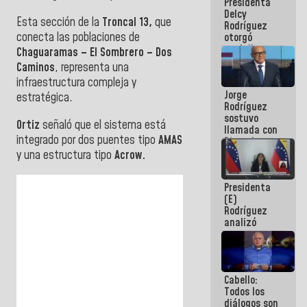
Presidenta
abordar
Delcy
planes de
Esta sección de la
Troncal 13,
que
Rodríguez
acción
conecta las poblaciones de
otorgó
medalla
Chaguaramas – El Sombrero – Dos
"Héroe de
Caminos
, representa una
Venezuela"
infraestructura compleja y
a servidores
Jorge
públicos
estratégica.
Rodríguez
sostuvo
Ortiz
señaló que el sistema está
llamada con
integrado por dos puentes tipo
AMAS
Dinorah
Figuera y
y una estructura tipo
Acrow.
acuerdan
primer
Presidenta
encuentro
(E)
presencial
Rodríguez
para el
analizó
diálogo
junto a
gobernadores
planes de
recuperación
Cabello:
del Sistema
Todos los
Eléctrico
diálogos son
Nacional