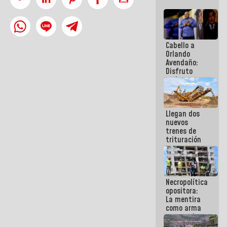
Cabello a
Orlando
Avendaño:
Disfruto
cada vez
que escribes
porque lo
que haces
Llegan dos
es
nuevos
embarrarla
trenes de
trituración
para
optimizar
manejo de
escombros
Necropolítica
en La Guaira
opositora:
La mentira
como arma
contra el
Pueblo