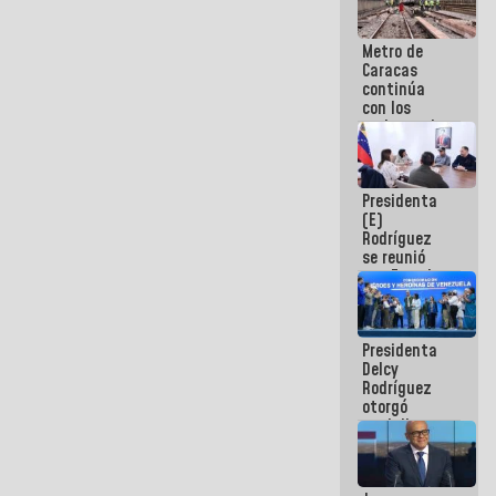
Metro de
Caracas
continúa
con los
trabajos de
mantenimiento
e inspección
en la Línea 2
Presidenta
(E)
Rodríguez
se reunió
con Estado
Mayor
Eléctrico
para
Presidenta
abordar
Delcy
planes de
Rodríguez
acción
otorgó
medalla
"Héroe de
Venezuela"
a servidores