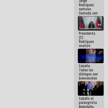
Jorge
públicos
Rodríguez
sostuvo
llamada con
Dinorah
Figuera y
acuerdan
primer
Presidenta
encuentro
(E)
presencial
Rodríguez
para el
analizó
diálogo
junto a
gobernadores
planes de
recuperación
Cabello:
del Sistema
Todos los
Eléctrico
diálogos son
Nacional
bienvenidos
siempre que
estén en el
marco de la
Constitución
Cabello al
de la
palangrista
República
Avendaño: