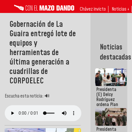
Chávez invicto
Noticias ↓
Gobernación de La
Guaira entregó lote de
equipos y
Noticias
herramientas de
destacadas
última generación a
cuadrillas de
CORPOELEC
Presidenta
(E) Delcy
Escucha esta noticia: 🔊
Rodríguez
ordena Plan
maestro de
desarrollo
logístico y
turístico
Presidenta
para La