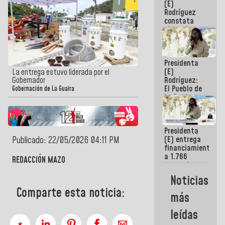
(E)
Guaira
Rodríguez
constata
obras de
rehabilitación
de Escuela
Militar de
Presidenta
Mamo en La
(E)
Guaira
La entrega estuvo liderada por el
Rodríguez:
Gobernador
El Pueblo de
Gobernación de La Guaira
La Guaira
siempre
estará
acompañada
Presidenta
por el
(E) entrega
Publicado: 22/05/2026 04:11 PM
Gobierno
financiamientos
Nacional
a 1.766
REDACCIÓN MAZO
comerciantes
y
Noticias
emprendedores
Comparte esta noticia:
afectados
más
por
terremotos
leídas