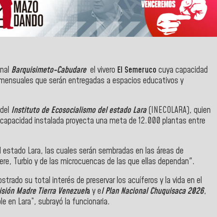
unal
Barquisimeto-Cabudare
el vivero
El Semeruco
cuya capacidad
s mensuales que serán entregadas a espacios educativos y
 del
Instituto de Ecosocialismo del estado Lara
(INECOLARA), quien
a capacidad instalada proyecta una meta de 12.000 plantas entre
 estado Lara, las cuales serán sembradas en las áreas de
rere, Turbio y de las microcuencas de las que ellas dependan".
strado su total interés de preservar los acuíferos y la vida en el
sión Madre Tierra Venezuel
a
y e
l Plan Nacional Chuquisaca 2026
,
e en Lara”, subrayó la funcionaria.