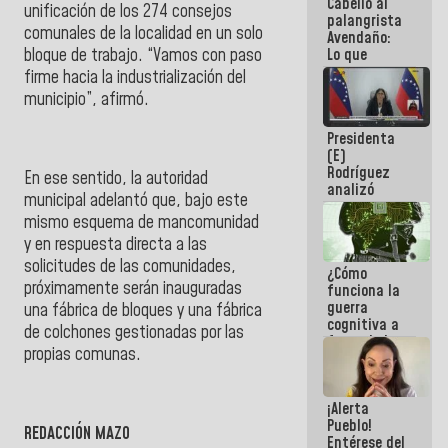
Cabello al
de la
unificación de los 274 consejos
palangrista
República
comunales de la localidad en un solo
Avendaño:
Lo que
bloque de trabajo. “Vamos con paso
vayas a
firme hacia la industrialización del
escribir
municipio”, afirmó.
hazlo hoy
por que no
Presidenta
sabemos si
(E)
la semana
Rodríguez
que viene
En ese sentido, la autoridad
analizó
hay
municipal adelantó que, bajo este
junto a
programa
mismo esquema de mancomunidad
gobernadores
planes de
y en respuesta directa a las
recuperación
solicitudes de las comunidades,
¿Cómo
del Sistema
próximamente serán inauguradas
funciona la
Eléctrico
guerra
Nacional
una fábrica de bloques y una fábrica
cognitiva a
de colchones gestionadas por las
favor de la
propias comunas.
narrativa
hegemónica?
(1)
¡Alerta
Pueblo!
REDACCIÓN MAZO
Entérese del