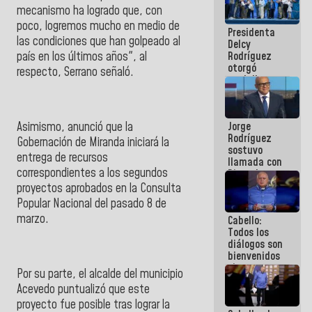
al plan de
mecanismo ha logrado que, con
ahorro
poco, logremos mucho en medio de
Presidenta
energético
las condiciones que han golpeado al
Delcy
país en los últimos años", al
Rodríguez
otorgó
respecto,
Serrano
señaló.
medalla
"Héroe de
Venezuela"
a servidores
Asimismo, anunció que la
Jorge
públicos
Rodríguez
Gobernación de Miranda
iniciará la
sostuvo
entrega de recursos
llamada con
correspondientes a los segundos
Dinorah
Figuera y
proyectos aprobados en la
Consulta
acuerdan
Popular Nacional
del pasado 8 de
primer
marzo.
Cabello:
encuentro
Todos los
presencial
diálogos son
para el
bienvenidos
diálogo
siempre que
Por su parte, el alcalde del municipio
estén en el
Acevedo puntualizó que este
marco de la
Constitución
proyecto fue posible tras lograr la