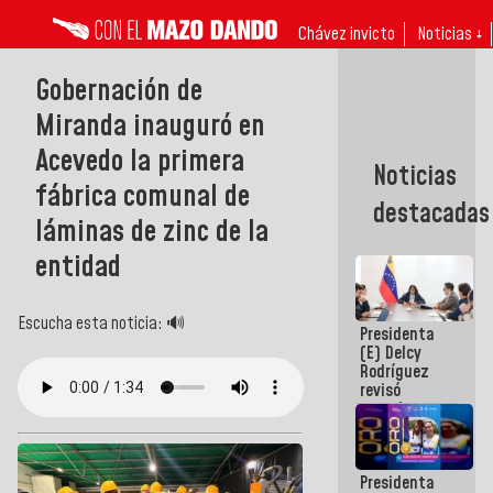
Chávez invicto
Noticias ↓
Gobernación de
Miranda inauguró en
Acevedo la primera
Noticias
fábrica comunal de
destacadas
láminas de zinc de la
entidad
Escucha esta noticia: 🔊
Presidenta
(E) Delcy
Rodríguez
revisó
agenda
económica y
ejecución de
fondos de
Presidenta
emergencia