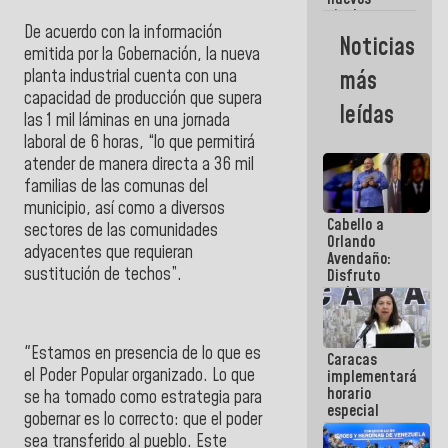
titulares en
De acuerdo con la información
el
Noticias
Viceministerio
emitida por la
Gobernación
, la nueva
de Energía
planta industrial cuenta con una
más
Eléctrica y
capacidad de producción que supera
CORPOELEC
leídas
las 1 mil láminas en una jornada
laboral de 6 horas, “lo que permitirá
atender de manera directa a 36 mil
familias de las comunas del
municipio, así como a diversos
Cabello a
sectores de las comunidades
Orlando
adyacentes que requieran
Avendaño:
sustitución de techos”.
Disfruto
cada vez
que escribes
porque lo
que haces
"Estamos en presencia de lo que es
Caracas
es
el Poder Popular organizado. Lo que
implementará
embarrarla
horario
se ha tomado como estrategia para
especial
gobernar es lo correcto: que el poder
para
sea transferido al pueblo. Este
adaptarse