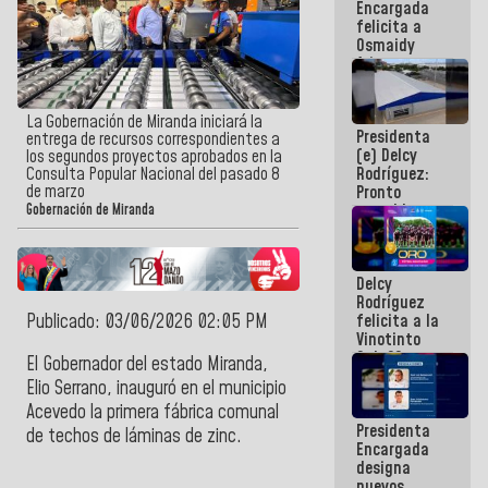
Encargada
post-sismos
felicita a
Osmaidy
Arias y
Giraly
Marcano por
hacer
La Gobernación de Miranda iniciará la
Presidenta
historia en
entrega de recursos correspondientes a
(e) Delcy
los
los segundos proyectos aprobados en la
Rodríguez:
Consulta Popular Nacional del pasado 8
Centroamericanos
de marzo
Pronto
restableceremos
Gobernación de Miranda
las
operaciones
en el
Delcy
Aeropuerto
Rodríguez
Internacional
Publicado: 03/06/2026 02:05 PM
felicita a la
de
Vinotinto
Maiquetía
Sub 20
El
Gobernador del estado Miranda,
campeona
Elio Serrano
, inauguró en el municipio
frente
Acevedo
la primera fábrica comunal
México Sub
Presidenta
23 en los
de techos de láminas de zinc.
Encargada
Centroamericanos
designa
nuevos