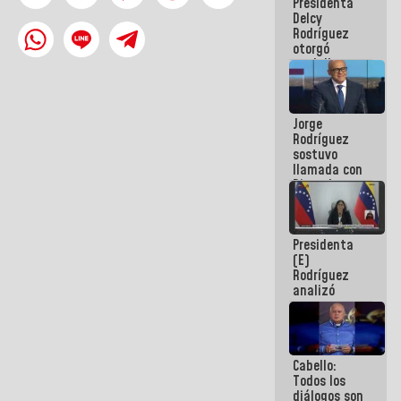
Presidenta
abordar
Delcy
planes de
Rodríguez
acción
otorgó
medalla
"Héroe de
Venezuela"
a servidores
Jorge
públicos
Rodríguez
sostuvo
llamada con
Dinorah
Figuera y
acuerdan
primer
Presidenta
encuentro
(E)
presencial
Rodríguez
para el
analizó
diálogo
junto a
gobernadores
planes de
recuperación
Cabello:
del Sistema
Todos los
Eléctrico
diálogos son
Nacional