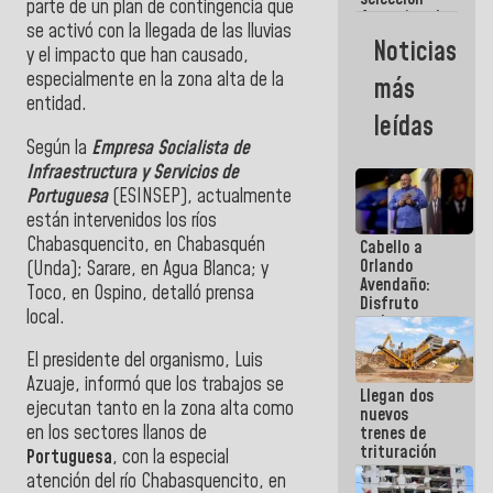
parte de un plan de contingencia que
femenina de
se activó con la llegada de las lluvias
baloncesto
Noticias
y el impacto que han causado,
por su
clasificación
especialmente en la zona alta de la
más
a la
entidad.
AmeriCup
leídas
2027
Según la
Empresa Socialista de
Infraestructura y Servicios de
Portuguesa
(ESINSEP), actualmente
están intervenidos los ríos
Chabasquencito, en Chabasquén
Cabello a
Orlando
(Unda); Sarare, en Agua Blanca; y
Avendaño:
Toco, en Ospino, detalló prensa
Disfruto
local.
cada vez
que escribes
porque lo
El presidente del organismo, Luis
que haces
Azuaje, informó que los trabajos se
Llegan dos
es
ejecutan tanto en la zona alta como
nuevos
embarrarla
en los sectores llanos de
trenes de
trituración
Portuguesa
, con la especial
para
atención del río Chabasquencito, en
optimizar