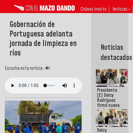
Chávez invicto
Noticias ↓
Gobernación de
Portuguesa adelanta
jornada de limpieza en
Noticias
ríos
destacadas
Escucha esta noticia: 🔊
Presidenta
(E) Delcy
Rodríguez
firmó nueva
de Ley de
Arrendamiento
aprobada
por la AN
Delcy