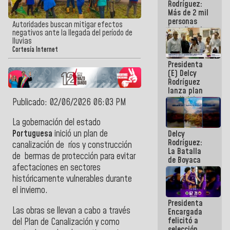
Rodríguez:
Más de 2 mil
personas
Autoridades buscan mitigar efectos
beneficiadas
negativos ante la llegada del período de
con planes
lluvias
para
Cortesía Internet
atención de
Presidenta
emergencia
(E) Delcy
sísmica en
Rodríguez
la última
lanza plan
semana
crediticio
Publicado: 02/06/2026 06:03 PM
con subsidio
a Juntas de
La gobernación del estado
Condominio
Portuguesa
inició un plan de
Delcy
Rodríguez:
canalización de
ríos y construcción
La Batalla
de
bermas de protección para evitar
de Boyaca
afectaciones en sectores
representa
un capítulo
históricamente vulnerables durante
decisivo en
el invierno.
la gesta
Presidenta
emancipadora
Las obras se llevan a cabo a través
Encargada
de nuestra
felicitó a
América
del Plan de Canalización y como
selección