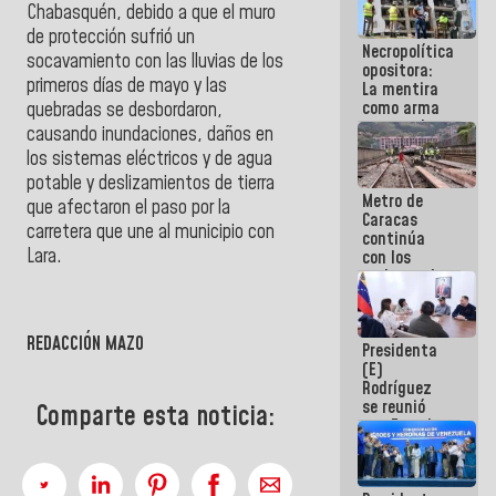
Chabasquén, debido a que el muro
manejo de
escombros
de protección sufrió un
Necropolítica
en La Guaira
socavamiento con las lluvias de los
opositora:
primeros días de mayo y las
La mentira
como arma
quebradas se desbordaron,
contra el
causando inundaciones, daños en
Pueblo
los sistemas eléctricos y de agua
potable y deslizamientos de tierra
Metro de
que afectaron el paso por la
Caracas
carretera que une al municipio con
continúa
Lara.
con los
trabajos de
mantenimiento
e inspección
en la Línea 2
REDACCIÓN MAZO
Presidenta
(E)
Rodríguez
se reunió
Comparte esta noticia:
con Estado
Mayor
Eléctrico
para