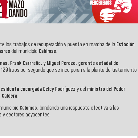
e los trabajos de recuperación y puesta en marcha de la
Estación
nares
del municipio
Cabimas
.
imas, Frank Carrreño,
y
Miguel Perozo, gerente estadal de
 120 litros por segundo que se incorporan a la planta de tratamiento
residenta encargada Delcy Rodríguez
y del
ministro del Poder
ó
Caldera
.
 municipio
Cabimas
, brindando una respuesta efectiva a las
s
y sectores ady
acentes