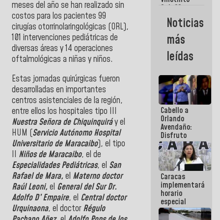
Maiquetía
meses del año se han realizado sin
Sub 20
costos para los pacientes 99
campeona
Noticias
frente
cirugías otorrinolaringológicas (ORL),
México Sub
101 intervenciones pediátricas de
más
23 en los
diversas áreas y 14 operaciones
Centroamericanos
leídas
oftalmológicas a niñas y niños.
Estas jornadas quirúrgicas fueron
desarrolladas en importantes
centros asistenciales de la región,
Cabello a
entre ellos los hospitales tipo III
Orlando
Nuestra Señora de Chiquinquirá
y el
Avendaño:
HUM (
Servicio Autónomo Hospital
Disfruto
Universitario de Maracaibo
), el tipo
cada vez
que escribes
II
Niños de Maracaibo
, el de
porque lo
Especialidades Pediátricas
, el
San
que haces
Rafael de Mara,
el
Materno doctor
Caracas
es
implementará
embarrarla
Raúl Leoni,
el
General del Sur Dr.
horario
Adolfo D’ Empaire
, el
Central doctor
especial
Urquinaona
, el doctor
Régulo
para
adaptarse
Pachano Añez,
el
Adolfo Pons de los