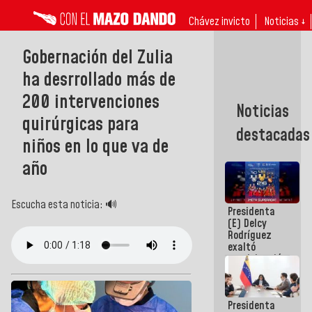
Chávez invicto
Noticias ↓
Gobernación del Zulia
ha desrrollado más de
200 intervenciones
Noticias
quirúrgicas para
destacadas
niños en lo que va de
año
Escucha esta noticia: 🔊
Presidenta
(E) Delcy
Rodríguez
exaltó
participación
de
Venezuela
en Juegos
Presidenta
Centroamericanos