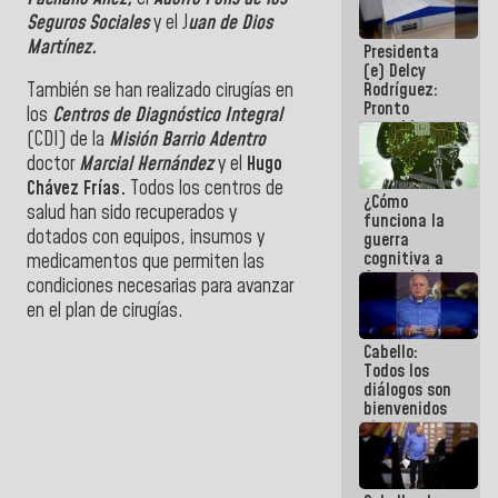
al plan de
Seguros Sociales
y el J
uan de Dios
ahorro
Martínez.
Presidenta
energético
(e) Delcy
Rodríguez:
También se han realizado cirugías en
Pronto
los
Centros de Diagnóstico Integral
restableceremos
(CDI) de la
Misión Barrio Adentro
las
doctor
Marcial Hernández
y el
Hugo
operaciones
en el
Chávez Frías.
Todos los centros de
¿Cómo
Aeropuerto
salud han sido recuperados y
funciona la
Internacional
dotados con equipos, insumos y
guerra
de
cognitiva a
Maiquetía
medicamentos que permiten las
favor de la
condiciones necesarias para avanzar
narrativa
en el plan de cirugías.
hegemónica?
(1)
Cabello:
Todos los
diálogos son
bienvenidos
siempre que
estén en el
marco de la
Constitución