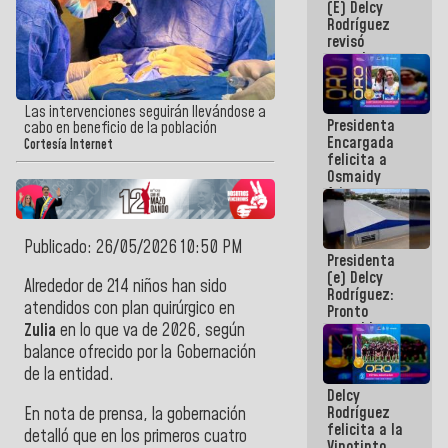
(E) Delcy
y del Caribe
Rodríguez
2026
revisó
agenda
económica y
ejecución de
fondos de
Las intervenciones seguirán llevándose a
Presidenta
emergencia
cabo en beneficio de la población
Encargada
post-sismos
Cortesía Internet
felicita a
Osmaidy
Arias y
Giraly
Marcano por
hacer
Publicado: 26/05/2026 10:50 PM
Presidenta
historia en
(e) Delcy
los
Alrededor de 214 niños han sido
Rodríguez:
Centroamericanos
atendidos con plan quirúrgico en
Pronto
restableceremos
Zulia
en lo que va de 2026, según
las
balance ofrecido por la Gobernación
operaciones
de la entidad.
en el
Delcy
Aeropuerto
Rodríguez
En nota de prensa, la gobernación
Internacional
felicita a la
de
detalló que en los primeros cuatro
Vinotinto