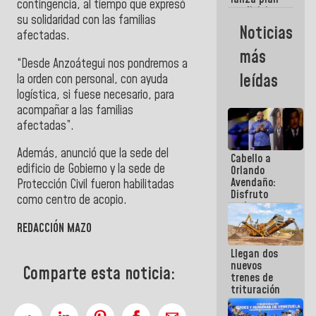
semana
contingencia, al tiempo que expresó
crediticio
su solidaridad con las familias
con subsidio
Noticias
afectadas.
a Juntas de
Condominio
más
“Desde Anzoátegui nos pondremos a
leídas
la orden con personal, con ayuda
logística, si fuese necesario, para
acompañar a las familias
afectadas”.
Además, anunció que la sede del
Cabello a
edificio de Gobierno y la sede de
Orlando
Avendaño:
Protección Civil fueron habilitadas
Disfruto
como centro de acopio.
cada vez
que escribes
REDACCIÓN MAZO
porque lo
que haces
Llegan dos
es
nuevos
embarrarla
Comparte esta noticia:
trenes de
trituración
para
optimizar