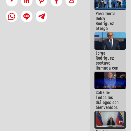
manejo de
escombros
Presidenta
en La Guaira
Delcy
Rodríguez
otorgó
medalla
"Héroe de
Venezuela"
a servidores
Jorge
públicos
Rodríguez
sostuvo
llamada con
Dinorah
Figuera y
acuerdan
primer
Cabello:
encuentro
Todos los
presencial
diálogos son
para el
bienvenidos
diálogo
siempre que
estén en el
marco de la
Constitución