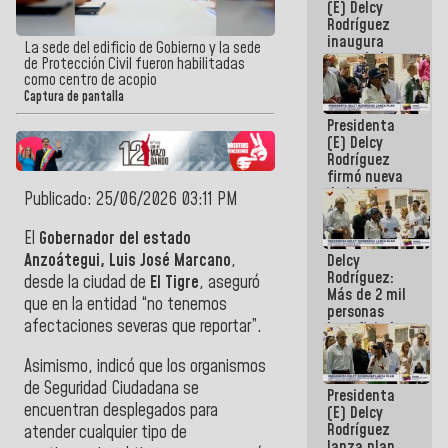
(E) Delcy
Rodríguez
inaugura
La sede del edificio de Gobierno y la sede
casa de los
de Protección Civil fueron habilitadas
Abuelos
como centro de acopio
Primavera
Captura de pantalla
en Caracas
Presidenta
(E) Delcy
Rodríguez
firmó nueva
de Ley de
Publicado: 25/06/2026 03:11 PM
Arrendamiento
aprobada
El
Gobernador del estado
por la AN
Anzoátegui, Luis José Marcano
,
Delcy
Rodríguez:
desde la ciudad de
El Tigre
, aseguró
Más de 2 mil
que en la entidad “no tenemos
personas
afectaciones severas que reportar”.
beneficiadas
con planes
para
Asimismo, indicó que los organismos
atención de
de Seguridad Ciudadana se
Presidenta
emergencia
encuentran desplegados para
(E) Delcy
sísmica en
Rodríguez
la última
atender cualquier tipo de
lanza plan