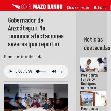
Chávez invicto
Noticias ↓
Gobernador de
Anzoátegui: No
tenemos afectaciones
Noticias
severas que reportar
destacadas
Escucha esta noticia: 🔊
Presidenta
(E) Delcy
Rodríguez
exhorta a
gobernadores
y alcaldes a
edificar
casas para
Presidenta
abuelos