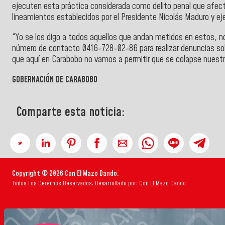
ejecuten esta práctica considerada como delito penal que afecta
lineamientos establecidos por el Presidente Nicolás Maduro y ej
“Yo se los digo a todos aquellos que andan metidos en estos, no
número de contacto
0416-728-02-86
para realizar denuncias s
que aquí en
Carabobo
no vamos a permitir que se colapse nuest
GOBERNACIÓN DE CARABOBO
Comparte esta noticia:
Copyright © 2026 Con El Mazo Dando.
Todos Los Derechos Reservados. Desarrollado por: Con El Mazo Dando