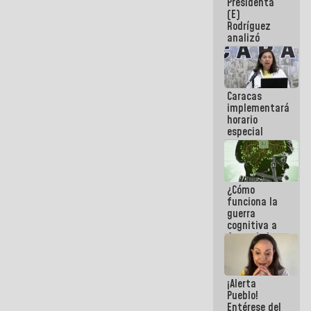
Presidenta
sabemos si
(E)
la semana
Rodríguez
que viene
analizó
hay
junto a
programa
gobernadores
planes de
recuperación
Caracas
del Sistema
implementará
Eléctrico
horario
Nacional
especial
para
adaptarse
al plan de
ahorro
¿Cómo
energético
funciona la
guerra
cognitiva a
favor de la
narrativa
hegemónica?
(1)
¡Alerta
Pueblo!
Entérese del