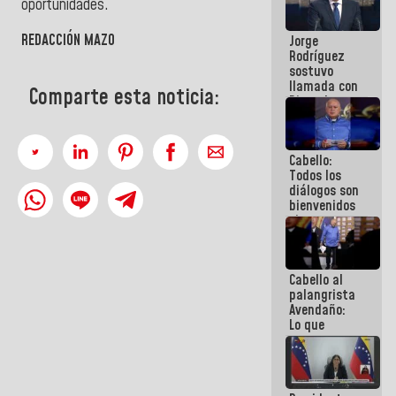
oportunidades.
Venezuela"
a servidores
REDACCIÓN MAZO
Jorge
públicos
Rodríguez
sostuvo
llamada con
Comparte esta noticia:
Dinorah
Figuera y
acuerdan
primer
Cabello:
encuentro
Todos los
presencial
diálogos son
para el
bienvenidos
diálogo
siempre que
estén en el
marco de la
Constitución
Cabello al
de la
palangrista
República
Avendaño:
Lo que
vayas a
escribir
hazlo hoy
por que no