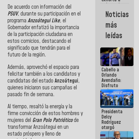
gobernadores
De acuerdo con información del
y alcaldes a
Noticias
PSUV
, durante su participación en el
edificar
programa
Anzoátegui Like
, el
casas para
más
abuelos
Gobernador enfatizó la importancia
de la participación ciudadana en
leídas
estos comicios, destacando el
significado que tendrán para el
futuro de la región.
Además, aprovechó el espacio para
Cabello a
felicitar también a los candidatos y
Orlando
Avendaño:
candidatas del estado
Anzoátegui
,
Disfruto
quienes iniciaron sus campañas el
cada vez
pasado fin de semana.
que escribes
porque lo
Al tiempo, resaltó la energía y la
que haces
Presidenta
es
firme convicción de estos hombres y
Delcy
embarrarla
mujeres del
Gran Polo Patriótico
de
Rodríguez
transformar Anzoátegui en un
otorgó
medalla
estado próspero y lleno de
"Héroe de