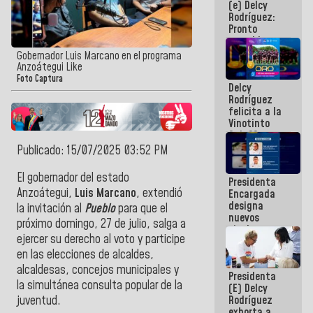
(e) Delcy
los
Rodríguez:
Centroamericanos
Pronto
restableceremos
las
Gobernador Luis Marcano en el programa
operaciones
Anzoátegui Like
en el
Foto Captura
Delcy
Aeropuerto
Rodríguez
Internacional
felicita a la
de
Vinotinto
Maiquetía
Sub 20
campeona
Publicado: 15/07/2025 03:52 PM
frente
México Sub
El gobernador del estado
Presidenta
23 en los
Anzoátegui,
Luis Marcano
, extendió
Encargada
Centroamericanos
designa
la invitación al
Pueblo
para que el
nuevos
próximo domingo, 27 de julio, salga a
titulares en
ejercer su derecho al voto y participe
el
Viceministerio
en las elecciones de alcaldes,
de Energía
alcaldesas, concejos municipales y
Presidenta
Eléctrica y
la simultánea consulta popular de la
(E) Delcy
CORPOELEC
Rodríguez
juventud.
exhorta a