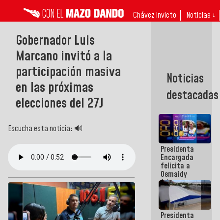
Chávez invicto
Noticias ↓
Gobernador Luis
Marcano invitó a la
participación masiva
Noticias
en las próximas
destacadas
elecciones del 27J
Escucha esta noticia: 🔊
Presidenta
Encargada
felicita a
Osmaidy
Arias y
Giraly
Marcano por
hacer
Presidenta
historia en