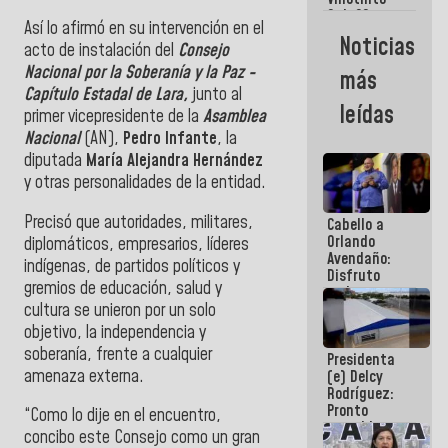
Maiquetía
Sub 20
Así lo afirmó en su intervención en el
campeona
Noticias
acto de instalación del
Consejo‎
frente
México Sub
Nacional por‎ la‎ Soberanía‎ y‎ la‎ Paz -
más
23 en los
Capítulo Estadal de Lara,
junto al
Centroamericanos
leídas
primer vicepresidente de la
Asamblea
Nacional
(AN),
Pedro Infante
, la
diputada
María‎ Alejandra‎ Hernández
y otras personalidades de la entidad.
Precisó que autoridades,‎ militares,‎
Cabello a
Orlando
diplomáticos,‎ empresarios,‎ líderes‎
Avendaño:
indígenas,‎ de partidos‎ políticos‎ y‎
Disfruto
gremios‎ de‎ educación,‎ salud‎ y‎
cada vez
cultura se unieron por‎ un‎ solo‎
que escribes
porque lo
objetivo,‎ la‎ independencia‎ y‎
que haces
soberanía,‎ frente‎ a‎ cualquier‎
Presidenta
es
amenaza‎ externa.
(e) Delcy
embarrarla
Rodríguez:
Pronto
“Como‎ lo‎ dije en el encuentro,
restableceremos
concibo‎ este‎ Consejo‎ como‎ un‎ gran‎
las