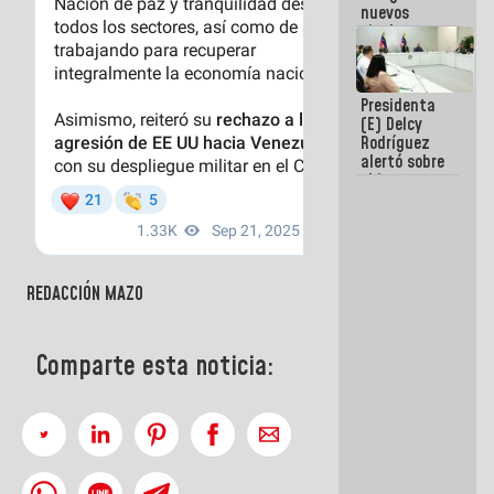
nuevos
titulares en
el
Viceministerio
de Energía
Presidenta
Eléctrica y
(E) Delcy
CORPOELEC
Rodríguez
alertó sobre
el impacto
de la
emergencia
climática en
los oceános
REDACCIÓN MAZO
Comparte esta noticia: