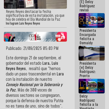
(E) Delcy
y del Caribe
Rodríguez
2026
revisó
Reyes Reyes destacar la fecha
agenda
significativa de esta instalación, ya que
económica y
hoy de celebra el Día‎ Mundial‎ de‎ la‎ Paz
ejecución de
Instagram Luis Reyes Reyes
fondos de
Presidenta
emergencia
Encargada
post-sismos
felicita a
Osmaidy
Arias y
Publicado: 21/09/2025 05:03 PM
Giraly
Marcano por
Este domingo 21 de septiembre, el
hacer
gobernador del estado
Lara, Luis
Presidenta
historia en
(e) Delcy
los
Reyes Reyes
, resaltó que "hemos‎
Rodríguez:
Centroamericanos
dado‎ un‎ paso‎ trascendental‎ en‎
Lara‎
Pronto
con‎ la‎ instalación‎ de‎ nuestro
restableceremos
las
‎Consejo‎ Nacional por‎ la‎ Soberanía‎ y‎
operaciones
la‎ Paz.
Más‎ de‎ 300‎ voces‎ de‎
en el
diversos‎ sectores‎ se‎ congregaron,‎
Delcy
Aeropuerto
Rodríguez
Internacional
porque‎ la‎ defensa‎ de‎ nuestra‎ Patria‎
felicita a la
de
no‎ es‎ tarea‎ de‎ uno,‎ sino‎ de‎ todos”.
Vinotinto