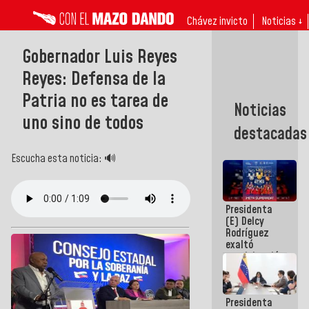
Chávez invicto
Noticias ↓
Gobernador Luis Reyes
Reyes: Defensa de la
Patria no es tarea de
Noticias
uno sino de todos
destacadas
Escucha esta noticia: 🔊
Presidenta
(E) Delcy
Rodríguez
exaltó
participación
de
Venezuela
en Juegos
Presidenta
Centroamericanos