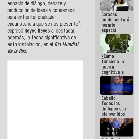
espacio‎ de‎ diálogo,‎ debate‎ y‎
operaciones
en el
producción‎ de‎ ideas‎ y‎ consensos‎
Caracas
Aeropuerto
para‎ enfrentar‎ cualquier‎
implementará
Internacional
circunstancia‎ que‎ se‎ nos‎ presente”,
horario
de
especial
Maiquetía
expresó
Reyes Reyes
al destacar,
para
además, la fecha significativa de
adaptarse
esta instalación, en el
Día‎ Mundial‎
al plan de
de‎ la‎ Paz.
ahorro
¿Cómo
energético
funciona la
guerra
cognitiva a
favor de la
narrativa
hegemónica?
(1)
Cabello:
Todos los
diálogos son
bienvenidos
siempre que
estén en el
marco de la
Constitución