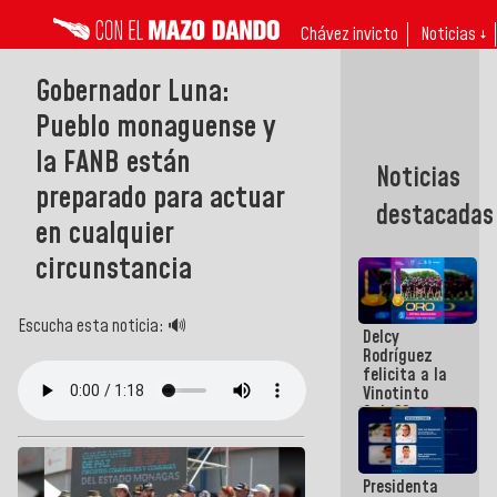
Chávez invicto
Noticias ↓
Gobernador Luna:
Pueblo monaguense y
la FANB están
Noticias
preparado para actuar
destacadas
en cualquier
circunstancia
Escucha esta noticia: 🔊
Delcy
Rodríguez
felicita a la
Vinotinto
Sub 20
campeona
frente
México Sub
Presidenta
23 en los