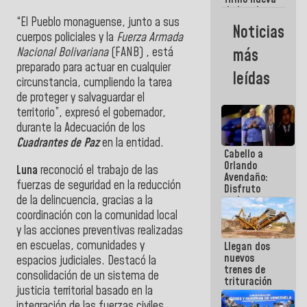
de Ley de
“El Pueblo monaguense, junto a sus
Arrendamiento
Noticias
aprobada
cuerpos policiales y la
Fuerza Armada
por la AN
Nacional Bolivariana
(FANB)
, está
más
preparado para actuar en cualquier
leídas
circunstancia, cumpliendo la tarea
de proteger y salvaguardar el
territorio”, expresó el gobernador,
durante la Adecuación de los
Cuadrantes de Paz
en la entidad.
Cabello a
Orlando
Luna
reconoció el trabajo de las
Avendaño:
fuerzas de seguridad en la reducción
Disfruto
de la delincuencia, gracias a la
cada vez
que escribes
coordinación con la comunidad local
porque lo
y las acciones preventivas realizadas
que haces
en escuelas, comunidades y
Llegan dos
es
nuevos
embarrarla
espacios judiciales. Destacó la
trenes de
consolidación de un sistema de
trituración
justicia territorial basado en la
para
optimizar
integración de las fuerzas civiles,