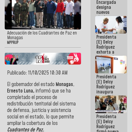
Encargada
Centroamericanos
designa
nuevos
titulares en
el
Viceministerio
de Energía
Adecuación de los Cuadrantes de Paz en
Presidenta
Eléctrica y
Monagas
(E) Delcy
CORPOELEC
MPPRIJP
Rodríguez
exhorta a
gobernadores
y alcaldes a
edificar
casas para
Publicado: 11/10/2025 10:30 AM
Presidenta
abuelos
(E) Delcy
El gobernador del estado
Monagas
,
Rodríguez
Ernesto Luna,
informó que se ha
inaugura
casa de los
completado el proceso de
Abuelos
redistribución territorial del sistema
Primavera
de defensa, justicia y asistencia
en Caracas
Presidenta
social en el estado, lo que permite
(E) Delcy
ampliar la cobertura de los
Rodríguez
Cuadrantes de Paz.
firmó nueva