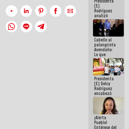
Presidenta
de la
(E)
República
Rodríguez
analizó
junto a
gobernadores
planes de
recuperación
Cabello al
del Sistema
palangrista
Eléctrico
Avendaño:
Nacional
Lo que
vayas a
escribir
hazlo hoy
por que no
Presidenta
sabemos si
(E) Delcy
la semana
Rodríguez
que viene
encabezó
hay
lanzamiento
programa
del Plan
Nacional de
Recreación
¡Alerta
Vacacional
Pueblo!
Entérese del