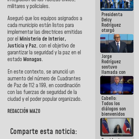
manejo de
militares y policiales.
escombros
Presidenta
en La Guaira
Aseguró que los equipos asignados a
Delcy
Rodríguez
cada municipio están listos para
otorgó
implementar las directrices emitidas
medalla
por el
Ministerio de Interior,
"Héroe de
Justicia y Paz
, con el objetivo de
Venezuela"
a servidores
garantizar la seguridad y la paz en el
Jorge
públicos
estado
Monagas
.
Rodríguez
sostuvo
En este contexto, se anunció un
llamada con
Dinorah
aumento del número de Cuadrantes
Figuera y
de Paz de 112 a 199, en coordinación
acuerdan
con las fuerzas de seguridad de la
primer
Cabello:
encuentro
ciudad y el poder popular organizado.
Todos los
presencial
diálogos son
para el
REDACCIÓN MAZO
bienvenidos
diálogo
siempre que
estén en el
Comparte esta noticia:
marco de la
Constitución