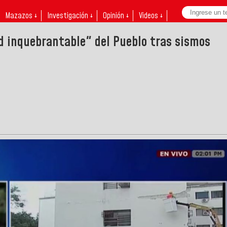
Mazazos ↓
Investigación ↓
Opinión ↓
Videos ↓
 inquebrantable" del Pueblo tras sismos