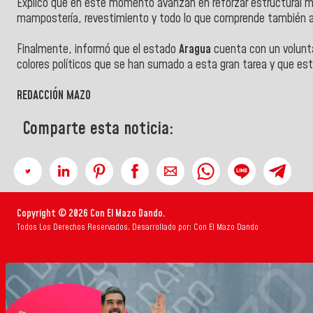
Explicó que en este momento avanzan en reforzar estructural m
mampostería, revestimiento y todo lo que comprende también a 
Finalmente, informó que el estado
Aragua
cuenta con un volunta
colores políticos que se han sumado a esta gran tarea y que está
REDACCIÓN MAZO
Comparte esta noticia:
Copyright © 2026 Con El Mazo Dando.
Todos Los Derechos Reservados. Desarrollado por: Con El Mazo Dando