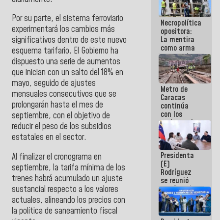
manejo de
escombros
Por su parte, el sistema ferroviario
Necropolítica
en La Guaira
experimentará los cambios más
opositora:
La mentira
significativos dentro de este nuevo
como arma
esquema tarifario. El Gobierno ha
contra el
dispuesto una serie de aumentos
Pueblo
que inician con un salto del 18% en
mayo, seguido de ajustes
Metro de
mensuales consecutivos que se
Caracas
prolongarán hasta el mes de
continúa
con los
septiembre, con el objetivo de
trabajos de
reducir el peso de los subsidios
mantenimiento
estatales en el sector.
e inspección
en la Línea 2
Presidenta
Al finalizar el cronograma en
(E)
septiembre, la tarifa mínima de los
Rodríguez
trenes habrá acumulado un ajuste
se reunió
sustancial respecto a los valores
con Estado
Mayor
actuales, alineando los precios con
Eléctrico
la política de saneamiento fiscal
para