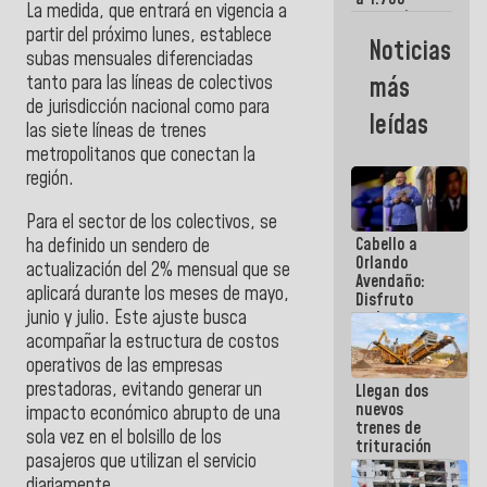
La medida, que entrará en vigencia a
comerciantes
partir del próximo lunes, establece
y
Noticias
emprendedores
subas mensuales diferenciadas
afectados
tanto para las líneas de colectivos
más
por
de jurisdicción nacional como para
terremotos
leídas
las siete líneas de trenes
metropolitanos que conectan la
región.
Para el sector de los colectivos, se
Cabello a
ha definido un sendero de
Orlando
actualización del 2% mensual que se
Avendaño:
aplicará durante los meses de mayo,
Disfruto
junio y julio. Este ajuste busca
cada vez
que escribes
acompañar la estructura de costos
porque lo
operativos de las empresas
que haces
prestadoras, evitando generar un
Llegan dos
es
nuevos
embarrarla
impacto económico abrupto de una
trenes de
sola vez en el bolsillo de los
trituración
pasajeros que utilizan el servicio
para
optimizar
diariamente.