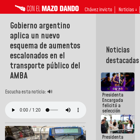
Chávez invicto
Noticias ↓
Gobierno argentino
aplica un nuevo
esquema de aumentos
Noticias
escalonados en el
destacadas
transporte público del
AMBA
Escucha esta noticia: 🔊
Presidenta
Encargada
felicitó a
selección
femenina de
baloncesto
por su
clasificación
Presidenta
a la