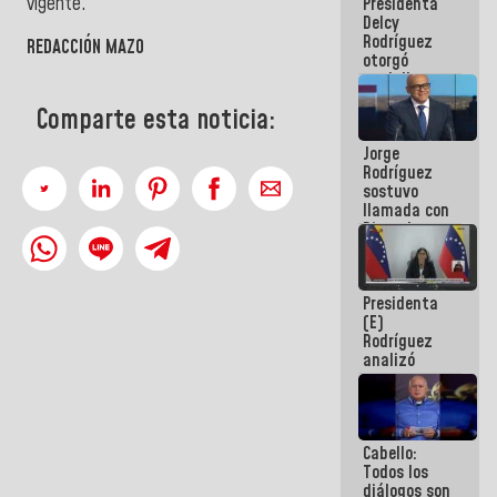
vigente.
Presidenta
abordar
Delcy
planes de
Rodríguez
acción
REDACCIÓN MAZO
otorgó
medalla
"Héroe de
Comparte esta noticia:
Venezuela"
a servidores
Jorge
públicos
Rodríguez
sostuvo
llamada con
Dinorah
Figuera y
acuerdan
primer
Presidenta
encuentro
(E)
presencial
Rodríguez
para el
analizó
diálogo
junto a
gobernadores
planes de
recuperación
Cabello:
del Sistema
Todos los
Eléctrico
diálogos son
Nacional