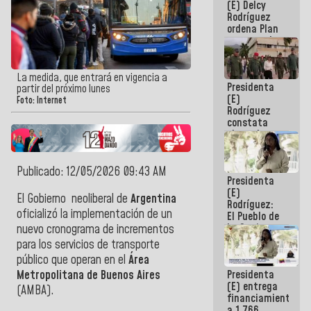
(E) Delcy
AmeriCup
Rodríguez
2027
ordena Plan
maestro de
desarrollo
logístico y
turístico
La medida, que entrará en vigencia a
Presidenta
para La
partir del próximo lunes
(E)
Guaira
Foto: Internet
Rodríguez
constata
obras de
rehabilitación
de Escuela
Militar de
Publicado: 12/05/2026 09:43 AM
Presidenta
Mamo en La
(E)
Guaira
El Gobierno neoliberal de
Argentina
Rodríguez:
oficializó la implementación de un
El Pueblo de
La Guaira
nuevo cronograma de incrementos
siempre
para los servicios de transporte
estará
público que operan en el
Área
acompañada
Presidenta
Metropolitana de Buenos Aires
por el
(E) entrega
Gobierno
(AMBA).
financiamientos
Nacional
a 1.766