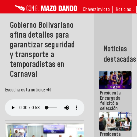
Chávez invicto
Noticias ↓
Gobierno Bolivariano
afina detalles para
garantizar seguridad
Noticias
y transporte a
destacadas
temporadistas en
Carnaval
Escucha esta noticia: 🔊
Presidenta
Encargada
felicitó a
selección
femenina de
baloncesto
por su
clasificación
Presidenta
a la