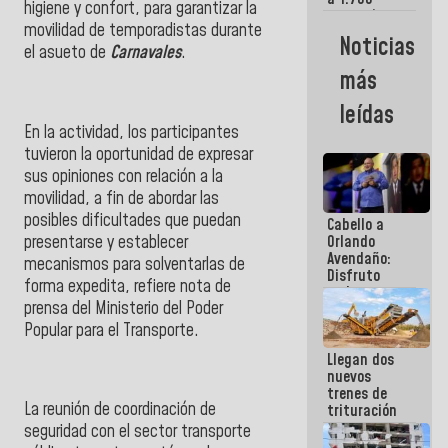
higiene y confort, para garantizar la
comerciantes
movilidad de temporadistas durante
y
Noticias
emprendedores
el asueto de
Carnavales
.
afectados
más
por
terremotos
leídas
En la actividad, los participantes
tuvieron la oportunidad de expresar
sus opiniones con relación a la
movilidad, a fin de abordar las
posibles dificultades que puedan
Cabello a
presentarse y establecer
Orlando
Avendaño:
mecanismos para solventarlas de
Disfruto
forma expedita, refiere nota de
cada vez
prensa del Ministerio del Poder
que escribes
porque lo
Popular para el Transporte.
que haces
Llegan dos
es
nuevos
embarrarla
trenes de
La reunión de coordinación de
trituración
para
seguridad con el sector transporte
optimizar