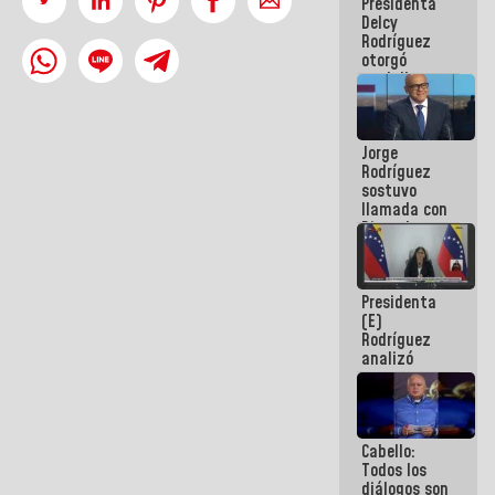
Presidenta
abordar
Delcy
planes de
Rodríguez
acción
otorgó
medalla
"Héroe de
Venezuela"
a servidores
Jorge
públicos
Rodríguez
sostuvo
llamada con
Dinorah
Figuera y
acuerdan
primer
Presidenta
encuentro
(E)
presencial
Rodríguez
para el
analizó
diálogo
junto a
gobernadores
planes de
recuperación
Cabello:
del Sistema
Todos los
Eléctrico
diálogos son
Nacional