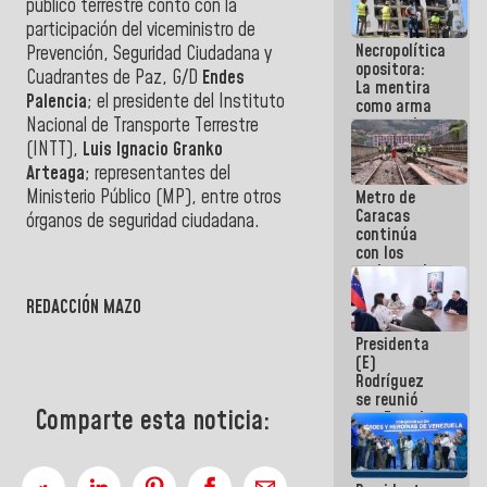
público terrestre contó con la
manejo de
participación del viceministro de
escombros
Necropolítica
en La Guaira
Prevención, Seguridad Ciudadana y
opositora:
Cuadrantes de Paz, G/D
Endes
La mentira
Palencia
; el presidente del Instituto
como arma
Nacional de Transporte Terrestre
contra el
Pueblo
(INTT),
Luis Ignacio Granko
Arteaga
; representantes del
Ministerio Público (MP), entre otros
Metro de
Caracas
órganos de seguridad ciudadana.
continúa
con los
trabajos de
mantenimiento
REDACCIÓN MAZO
e inspección
en la Línea 2
Presidenta
(E)
Rodríguez
se reunió
Comparte esta noticia:
con Estado
Mayor
Eléctrico
para