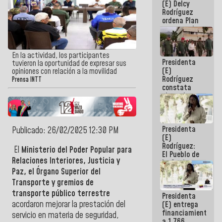
(E) Delcy
AmeriCup
Rodríguez
2027
ordena Plan
maestro de
desarrollo
logístico y
turístico
En la actividad, los participantes
Presidenta
para La
tuvieron la oportunidad de expresar sus
(E)
Guaira
opiniones con relación a la movilidad
Rodríguez
Prensa INTT
constata
obras de
rehabilitación
de Escuela
Militar de
Presidenta
Mamo en La
Publicado: 26/02/2025 12:30 PM
(E)
Guaira
Rodríguez:
El
Ministerio del Poder Popular para
El Pueblo de
Relaciones Interiores, Justicia y
La Guaira
siempre
Paz, el Órgano Superior del
estará
Transporte y gremios de
acompañada
transporte público
terrestre
Presidenta
por el
acordaron mejorar la prestación del
(E) entrega
Gobierno
financiamientos
Nacional
servicio en materia de seguridad,
a 1.766