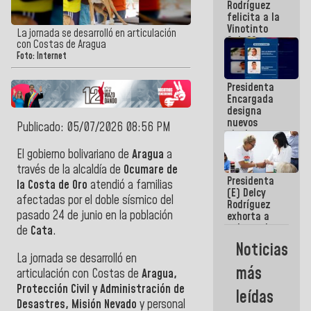
Rodríguez
Internacional
felicita a la
de
Vinotinto
Maiquetía
La jornada se desarrolló en articulación
Sub 20
con Costas de Aragua
campeona
Foto: Internet
frente
México Sub
Presidenta
23 en los
Encargada
Centroamericanos
designa
nuevos
Publicado: 05/07/2026 08:56 PM
titulares en
el
El gobierno bolivariano de
Aragua
a
Viceministerio
través de la alcaldía de
Ocumare de
de Energía
Presidenta
Eléctrica y
la Costa de Oro
atendió a familias
(E) Delcy
CORPOELEC
afectadas por el doble sísmico del
Rodríguez
pasado 24 de junio en la población
exhorta a
gobernadores
de
Cata
.
y alcaldes a
Noticias
edificar
La jornada se desarrolló en
casas para
más
articulación con Costas de
Aragua,
abuelos
Protección Civil y Administración de
leídas
Desastres, Misión Nevado
y personal