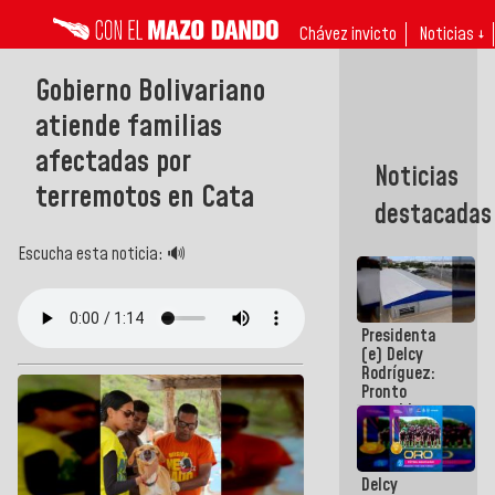
Chávez invicto
Noticias ↓
Gobierno Bolivariano
atiende familias
afectadas por
Noticias
terremotos en Cata
destacadas
Escucha esta noticia: 🔊
Presidenta
(e) Delcy
Rodríguez:
Pronto
restableceremos
las
operaciones
en el
Delcy
Aeropuerto