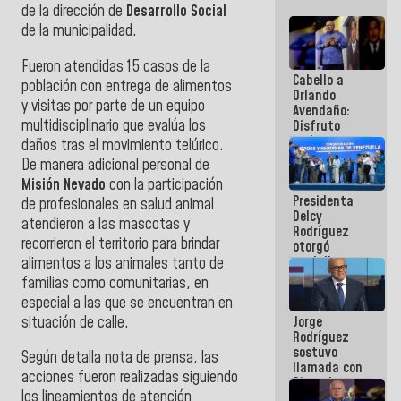
de la dirección de
Desarrollo Social
de la municipalidad.
Fueron atendidas 15 casos de la
Cabello a
población con entrega de alimentos
Orlando
y visitas por parte de un equipo
Avendaño:
multidisciplinario que evalúa los
Disfruto
cada vez
daños tras el movimiento telúrico.
que escribes
De manera adicional personal de
porque lo
Misión Nevado
con la participación
que haces
Presidenta
es
de profesionales en salud animal
Delcy
embarrarla
atendieron a las mascotas y
Rodríguez
recorrieron el territorio para brindar
otorgó
medalla
alimentos a los animales tanto de
"Héroe de
familias como comunitarias, en
Venezuela"
especial a las que se encuentran en
a servidores
situación de calle.
Jorge
públicos
Rodríguez
sostuvo
Según detalla nota de prensa, las
llamada con
acciones fueron realizadas siguiendo
Dinorah
los lineamientos de atención
Figuera y