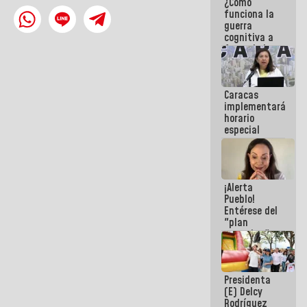
¿Cómo
del Sistema
funciona la
Eléctrico
guerra
Nacional
cognitiva a
favor de la
narrativa
hegemónica?
(1)
Caracas
implementará
horario
especial
para
adaptarse
al plan de
ahorro
¡Alerta
energético
Pueblo!
Entérese del
"plan
enjambre"
de La Sayo
para
sabotear el
Presidenta
diálogo y
(E) Delcy
promover el
Rodríguez
caos