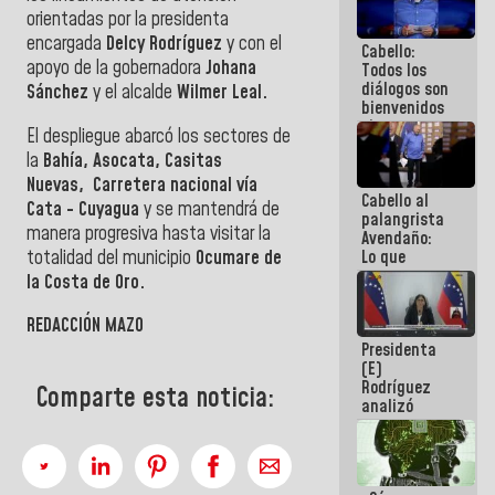
acuerdan
orientadas por la presidenta
primer
encargada
Delcy Rodríguez
y con el
Cabello:
encuentro
apoyo de la gobernadora
Johana
Todos los
presencial
diálogos son
para el
Sánchez
y el alcalde
Wilmer Leal.
bienvenidos
diálogo
siempre que
El despliegue abarcó los sectores de
estén en el
la
Bahía, Asocata, Casitas
marco de la
Constitución
Nuevas,
Carretera nacional vía
Cabello al
de la
Cata - Cuyagua
y se mantendrá de
palangrista
República
manera progresiva hasta visitar la
Avendaño:
totalidad del municipio
Ocumare de
Lo que
vayas a
la Costa de Oro.
escribir
hazlo hoy
REDACCIÓN MAZO
por que no
Presidenta
sabemos si
(E)
la semana
Rodríguez
que viene
Comparte esta noticia:
analizó
hay
junto a
programa
gobernadores
planes de
recuperación