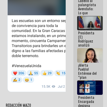
Cabello al
de la
palangrista
República
Avendaño:
Lo que
vayas a
escribir
hazlo hoy
por que no
Presidenta
sabemos si
(E)
la semana
Rodríguez
que viene
analizó
hay
junto a
programa
gobernadores
planes de
recuperación
¡Alerta
del Sistema
Pueblo!
Eléctrico
Entérese del
Nacional
"plan
enjambre"
de La Sayo
para
sabotear el
Presidenta
diálogo y
Encargada
promover el
REDACCIÓN MAZO
designa
caos