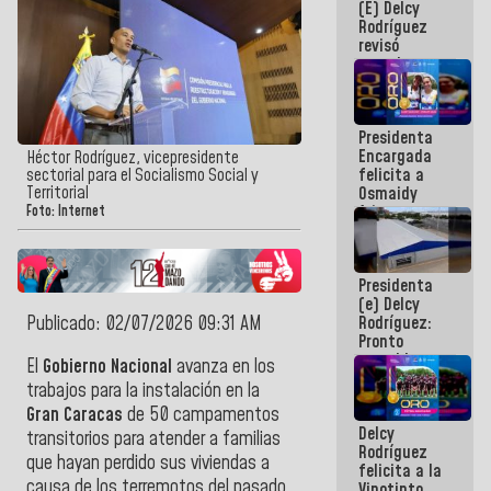
(E) Delcy
y del Caribe
Rodríguez
2026
revisó
agenda
económica y
ejecución de
fondos de
Presidenta
emergencia
Encargada
post-sismos
Héctor Rodríguez, vicepresidente
felicita a
sectorial para el Socialismo Social y
Territorial
Osmaidy
Arias y
Foto: Internet
Giraly
Marcano por
hacer
Presidenta
historia en
(e) Delcy
los
Publicado: 02/07/2026 09:31 AM
Rodríguez:
Centroamericanos
Pronto
restableceremos
El
Gobierno Nacional
avanza en los
las
trabajos para la instalación en la
operaciones
Gran Caracas
de 50 campamentos
en el
Delcy
Aeropuerto
transitorios para atender a familias
Rodríguez
Internacional
que hayan perdido sus viviendas a
felicita a la
de
causa de los terremotos del pasado
Vinotinto