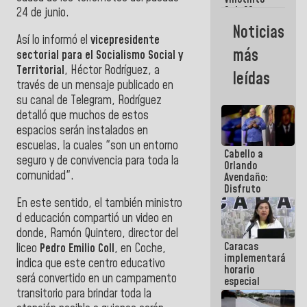
Maiquetía
Sub 20
24 de junio.
campeona
Noticias
frente
Así lo informó el
vicepresidente
México Sub
más
sectorial para el Socialismo Social y
23 en los
Centroamericanos
Territorial
, Héctor Rodríguez, a
leídas
través de un mensaje publicado en
su canal de Telegram, Rodríguez
detalló que muchos de estos
espacios serán instalados en
escuelas, la cuales "son un entorno
Cabello a
seguro y de convivencia para toda la
Orlando
comunidad".
Avendaño:
Disfruto
cada vez
En este sentido, el también ministro
que escribes
d educación compartió un video en
porque lo
donde, Ramón Quintero, director del
que haces
Caracas
es
liceo
Pedro Emilio Coll
, en Coche,
implementará
embarrarla
indica que este centro educativo
horario
será convertido en un campamento
especial
transitorio para brindar toda la
para
adaptarse