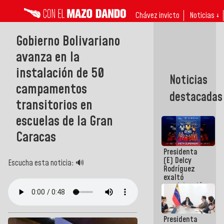
Chávez invicto
Noticias ↓
Gobierno Bolivariano
avanza en la
instalación de 50
Noticias
campamentos
destacadas
transitorios en
escuelas de la Gran
Caracas
Presidenta
(E) Delcy
Escucha esta noticia: 🔊
Rodríguez
exaltó
participación
de
Venezuela
en Juegos
Presidenta
Centroamericanos