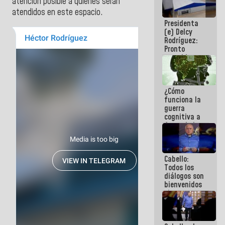
atención posible a quienes serán
al plan de
atendidos en este espacio.
ahorro
Presidenta
energético
(e) Delcy
Rodríguez:
Pronto
restableceremos
las
operaciones
en el
¿Cómo
Aeropuerto
funciona la
Internacional
guerra
de
cognitiva a
Maiquetía
favor de la
narrativa
hegemónica?
(1)
Cabello:
Todos los
diálogos son
bienvenidos
siempre que
estén en el
marco de la
Constitución