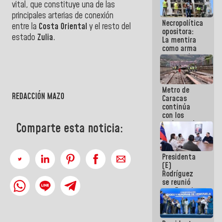
vital, que constituye una de las
manejo de
escombros
principales arterias de conexión
Necropolítica
en La Guaira
entre la
Costa Oriental
y el resto del
opositora:
estado
Zulia
.
La mentira
como arma
">
contra el
Pueblo
Metro de
REDACCIÓN MAZO
Caracas
continúa
con los
trabajos de
Comparte esta noticia:
mantenimiento
e inspección
en la Línea 2
Presidenta
(E)
Rodríguez
se reunió
con Estado
Mayor
Eléctrico
para