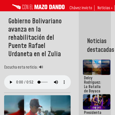
Chávez invicto
Noticias ↓
Gobierno Bolivariano
avanza en la
rehabilitación del
Noticias
Puente Rafael
destacadas
Urdaneta en el Zulia
Escucha esta noticia: 🔊
Delcy
Rodríguez:
La Batalla
de Boyaca
representa
un capítulo
decisivo en
la gesta
Presidenta
emancipadora