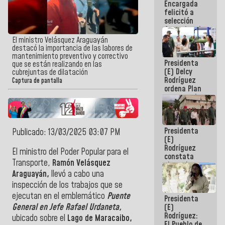
Encargada
de nuestra
felicitó a
América
selección
femenina de
baloncesto
El ministro Velásquez Araguayán
por su
destacó la importancia de las labores de
clasificación
mantenimiento preventivo y correctivo
Presidenta
a la
que se están realizando en las
(E) Delcy
AmeriCup
cubrejuntas de dilatación
Rodríguez
2027
Captura de pantalla
ordena Plan
maestro de
desarrollo
logístico y
turístico
Presidenta
para La
Publicado: 13/03/2025 03:07 PM
(E)
Guaira
Rodríguez
El ministro del Poder Popular para el
constata
Transporte,
Ramón Velásquez
obras de
rehabilitación
Araguayán,
llevó a cabo una
de Escuela
inspección de los trabajos que se
Militar de
ejecutan en el emblemático
Puente
Presidenta
Mamo en La
General en Jefe Rafael Urdaneta,
(E)
Guaira
Rodríguez:
ubicado sobre el
Lago de Maracaibo,
El Pueblo de