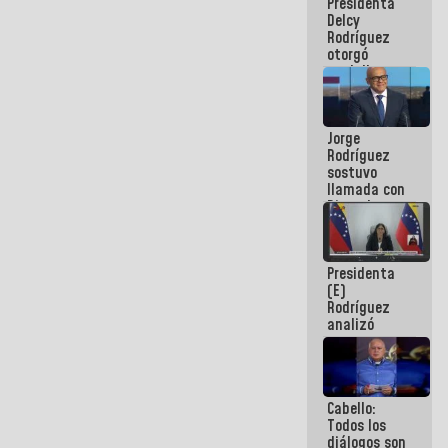
Presidenta
abordar
Delcy
planes de
Rodríguez
acción
otorgó
medalla
"Héroe de
Venezuela"
a servidores
Jorge
públicos
Rodríguez
sostuvo
llamada con
Dinorah
Figuera y
acuerdan
primer
Presidenta
encuentro
(E)
presencial
Rodríguez
para el
analizó
diálogo
junto a
gobernadores
planes de
recuperación
Cabello:
del Sistema
Todos los
Eléctrico
diálogos son
Nacional