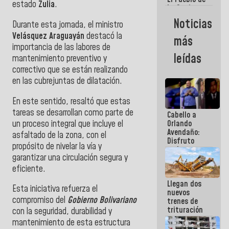
estado
Zulia
.
La Guaira
siempre
Noticias
Durante esta jornada, el ministro
estará
acompañada
Velásquez Araguayán
destacó la
más
por el
importancia de las labores de
Gobierno
leídas
mantenimiento preventivo y
Nacional
correctivo que se están realizando
en las cubrejuntas de dilatación.
En este sentido, resaltó que estas
tareas se desarrollan como parte de
Cabello a
un proceso integral que incluye el
Orlando
Avendaño:
asfaltado de la zona, con el
Disfruto
propósito de nivelar la vía y
cada vez
garantizar una circulación segura y
que escribes
porque lo
eficiente.
que haces
Llegan dos
es
Esta iniciativa refuerza el
nuevos
embarrarla
compromiso del
Gobierno Bolivariano
trenes de
trituración
con la seguridad, durabilidad y
para
mantenimiento de esta estructura
optimizar