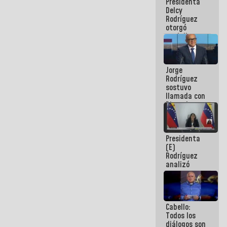
Presidenta
abordar
Delcy
planes de
Rodríguez
acción
otorgó
medalla
"Héroe de
Venezuela"
a servidores
Jorge
públicos
Rodríguez
sostuvo
llamada con
Dinorah
Figuera y
acuerdan
primer
Presidenta
encuentro
(E)
presencial
Rodríguez
para el
analizó
diálogo
junto a
gobernadores
planes de
recuperación
Cabello:
del Sistema
Todos los
Eléctrico
diálogos son
Nacional