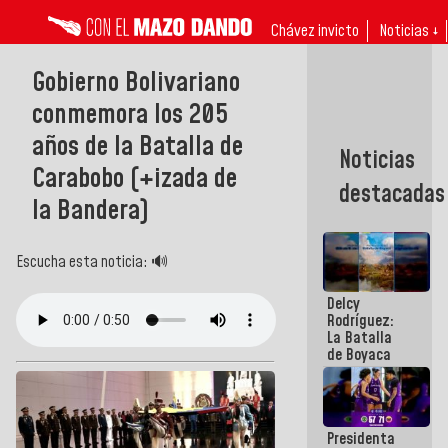
Chávez invicto
Noticias ↓
Gobierno Bolivariano
conmemora los 205
años de la Batalla de
Noticias
Carabobo (+izada de
destacadas
la Bandera)
Escucha esta noticia: 🔊
Delcy
Rodríguez:
La Batalla
de Boyaca
representa
un capítulo
decisivo en
la gesta
Presidenta
emancipadora