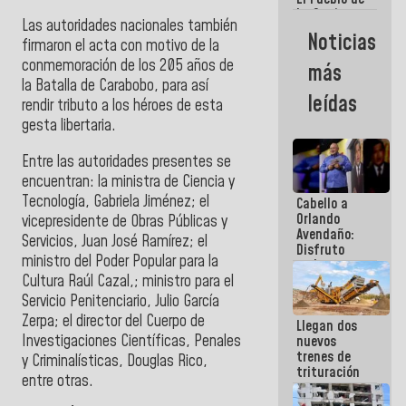
La Guaira
Las autoridades nacionales también
siempre
Noticias
firmaron el acta con motivo de la
estará
acompañada
conmemoración de los 205 años de
más
por el
la Batalla de Carabobo, para así
Gobierno
leídas
rendir tributo a los héroes de esta
Nacional
gesta libertaria.
Entre las autoridades presentes se
encuentran: la ministra de Cienc
ia y
T
e
cnología, Gabriela Jiménez; el
Cabello a
Orlando
vicepresidente de Obras Públicas y
Avendaño:
Servicios, Juan José Ramírez; el
Disfruto
ministro del Poder Popular para la
cada vez
Cultura Raúl Cazal,;
ministro para el
que escribes
porque lo
Servicio Penitenciario, Julio García
que haces
Zerpa; el director del Cuerpo de
Llegan dos
es
Investigaciones Científicas, Penales
nuevos
embarrarla
trenes de
y Criminalísticas, Douglas Rico,
trituración
entre otras.
para
optimizar