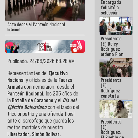
Encargada
de nuestra
felicitó a
América
selección
femenina de
baloncesto
Acto desde el Panteón Nacional
por su
Internet
clasificación
Presidenta
a la
(E) Delcy
AmeriCup
Rodríguez
2027
ordena Plan
maestro de
Publicado: 24/06/2026 08:28 AM
desarrollo
logístico y
Representantes del
Ejecutivo
turístico
Nacional
y oficiales de la
Fuerza
Presidenta
para La
(E)
Guaira
Armada
conmemoraron, desde e
l
Rodríguez
Panteón Nacional
, los 205 años de
constata
la
Batalla de Carabobo
y el
Día del
obras de
rehabilitación
Ejército Bolivariano
c
on el izado del
de Escuela
tricolor patrio y una ofrenda floral
Militar de
ante el sarcófago que guarda los
Presidenta
Mamo en La
(E)
Guaira
restos mortales de nuestro
Rodríguez:
Libertador, Simón Bolívar.
El Pueblo de