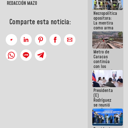
REDACCIÓN MAZO
manejo de
escombros
Necropolítica
en La Guaira
opositora:
Comparte esta noticia:
La mentira
como arma
contra el
Pueblo
Metro de
Caracas
continúa
con los
trabajos de
mantenimiento
e inspección
en la Línea 2
Presidenta
(E)
Rodríguez
se reunió
con Estado
Mayor
Eléctrico
para