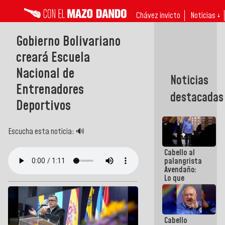
Chávez invicto
Noticias ↓
Gobierno Bolivariano
creará Escuela
Nacional de
Noticias
Entrenadores
destacadas
Deportivos
Escucha esta noticia: 🔊
Cabello al
palangrista
Avendaño:
Lo que
vayas a
escribir
hazlo hoy
por que no
Cabello
sabemos si