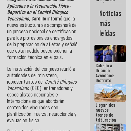
María
Aplicadas a la Preparación Físico-
Machado se
Deportiva en el Comité Olímpico
Noticias
estrellaron
Venezolano,
Cardillo
informó que la
de frente
más
contra el
nueva estructura se acompañará de
Pueblo
un proceso nacional de certificación
leídas
para los profesionales encargados
de la preparación de atletas y señaló
que esta medida busca ordenar la
formación técnica en el país.
Cabello a
La instalación del congreso reunió a
Orlando
autoridades del ministerio,
Avendaño:
Disfruto
representantes del
Comité Olímpico
cada vez
Venezolano
(CEO), entrenadores y
que escribes
especialistas nacionales e
porque lo
que haces
internacionales que abordarán
Llegan dos
es
contenidos vinculados con
nuevos
embarrarla
planificación, fuerza, neurociencia y
trenes de
trituración
evaluación física.
para
optimizar