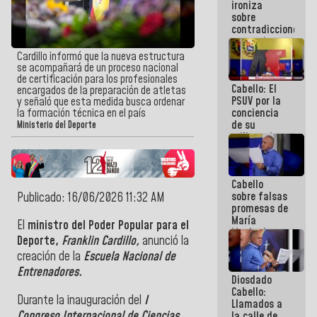
ironiza
la semana
sobre
que viene
contradicciones
hay
y mentiras
programa
de María
Cardillo informó que la nueva estructura
Machado:
se acompañará de un proceso nacional
¡Créanle!
de certificación para los profesionales
Cabello: El
encargados de la preparación de atletas
PSUV por la
y señaló que esta medida busca ordenar
conciencia
la formación técnica en el país
de su
Ministerio del Deporte
militancia
es la
organización
política más
Cabello
sólida de
sobre falsas
Publicado: 16/06/2026 11:32 AM
Venezuela
promesas de
María
El
ministro del Poder Popular para el
Machado:
Deporte,
Franklin Cardillo,
anunció la
¿Quién le
creación de la
Escuela Nacional de
puede creer?
¿Y la gente
Entrenadores.
Diosdado
que ella iba
Cabello:
a salvar en
Durante la inauguración del
I
Llamados a
La Guaira?
Congreso Internacional de Ciencias
la calle de