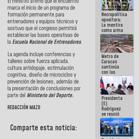
El ministro afirmó que el encuentro
manejo de
marca el inicio de un programa de
escombros
Necropolítica
formación permanente para
en La Guaira
opositora:
entrenadores y equipos técnicos y
La mentira
sostuvo que el congreso permitirá
como arma
establecer las bases operativas de
contra el
Pueblo
la
Escuela Nacional de Entrenadores
.
La agenda incluye conferencias y
Metro de
talleres sobre fuerza aplicada,
Caracas
continúa
cultura antidopaje, estimulación
con los
cognitiva, diseño de microciclos y
trabajos de
prevención de lesiones, además de
mantenimiento
e inspección
la presentación de conclusiones por
en la Línea 2
parte del
Ministerio del Deporte.
Presidenta
(E)
REDACCIÓN MAZO
Rodríguez
se reunió
con Estado
Mayor
Comparte esta noticia:
Eléctrico
para