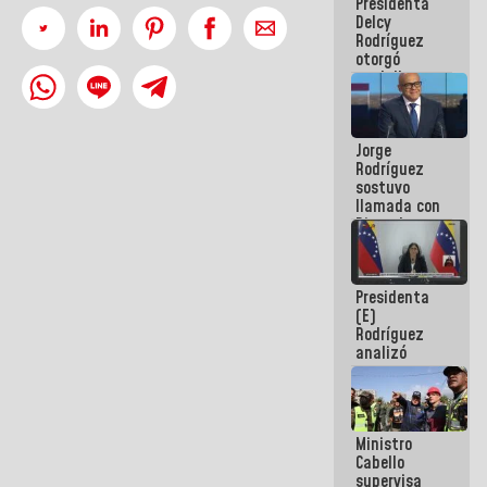
Presidenta
abordar
Delcy
planes de
Rodríguez
acción
otorgó
medalla
"Héroe de
Venezuela"
a servidores
Jorge
públicos
Rodríguez
sostuvo
llamada con
Dinorah
Figuera y
acuerdan
primer
Presidenta
encuentro
(E)
presencial
Rodríguez
para el
analizó
diálogo
junto a
gobernadores
planes de
recuperación
Ministro
del Sistema
Cabello
Eléctrico
supervisa
Nacional