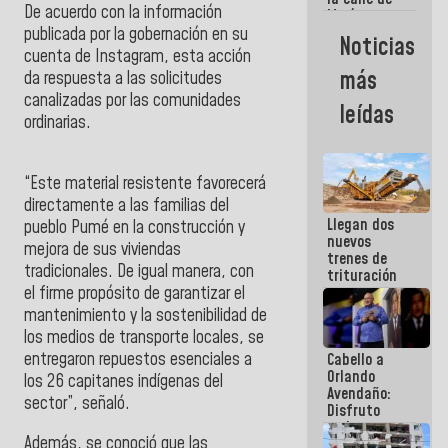
De acuerdo con la información
María
Machado se
publicada por la gobernación en su
Noticias
estrellaron
cuenta de Instagram, esta acción
de frente
más
da respuesta a las solicitudes
contra el
canalizadas por las comunidades
Pueblo
leídas
ordinarias.
“Este material resistente favorecerá
directamente a las familias del
Llegan dos
pueblo Pumé en la construcción y
nuevos
mejora de sus viviendas
trenes de
tradicionales.
De igual manera, con
trituración
para
el firme propósito de garantizar el
optimizar
mantenimiento y la sostenibilidad de
manejo de
los medios de transporte locales, se
escombros
entregaron repuestos esenciales a
Cabello a
en La Guaira
Orlando
los 26 capitanes indígenas del
Avendaño:
sector”, señaló.
Disfruto
cada vez
Además, se conoció que las
que escribes