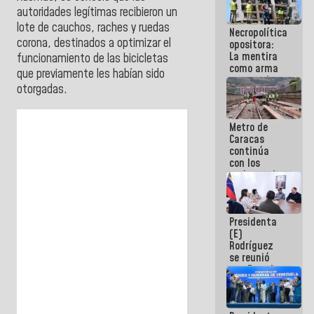
porque lo
autoridades legítimas recibieron un
que haces
lote de cauchos, raches y ruedas
Necropolítica
es
corona, destinados a optimizar el
opositora:
embarrarla
La mentira
funcionamiento de las bicicletas
como arma
que previamente les habían sido
contra el
otorgadas.
Pueblo
Metro de
Caracas
continúa
con los
trabajos de
mantenimiento
e inspección
en la Línea 2
Presidenta
(E)
Rodríguez
se reunió
con Estado
Mayor
Eléctrico
para