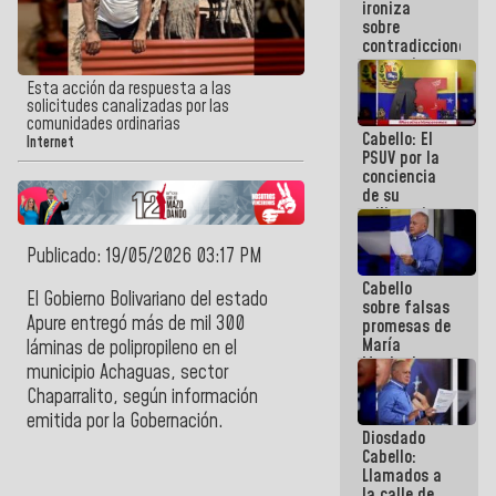
ironiza
la semana
sobre
que viene
contradicciones
hay
y mentiras
programa
de María
Esta acción da respuesta a las
Machado:
solicitudes canalizadas por las
¡Créanle!
comunidades ordinarias
Cabello: El
Internet
PSUV por la
conciencia
de su
militancia
es la
organización
Publicado: 19/05/2026 03:17 PM
política más
Cabello
sólida de
El
Gobierno Bolivariano del estado
sobre falsas
Venezuela
Apure
entregó más de mil 300
promesas de
María
láminas de polipropileno en el
Machado:
municipio Achaguas, sector
¿Quién le
Chaparralito,
según información
puede creer?
¿Y la gente
emitida por la
Gobernación
.
Diosdado
que ella iba
Cabello:
a salvar en
Llamados a
La Guaira?
la calle de