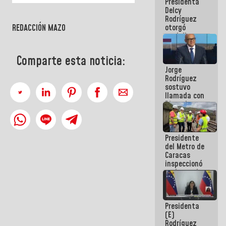
Presidenta
abordar
Delcy
planes de
Rodríguez
acción
otorgó
REDACCIÓN MAZO
medalla
"Héroe de
Venezuela"
Comparte esta noticia:
a servidores
Jorge
públicos
Rodríguez
sostuvo
llamada con
Dinorah
Figuera y
acuerdan
primer
Presidente
encuentro
del Metro de
presencial
Caracas
para el
inspeccionó
diálogo
trabajos de
rehabilitación
y
modernización
Presidenta
de la vía
(E)
férrea
Rodríguez