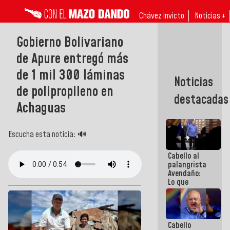
Chávez invicto
Noticias ↓
Gobierno Bolivariano
de Apure entregó más
de 1 mil 300 láminas
Noticias
de polipropileno en
destacadas
Achaguas
Escucha esta noticia: 🔊
Cabello al
palangrista
Avendaño:
Lo que
vayas a
escribir
hazlo hoy
por que no
Cabello
sabemos si