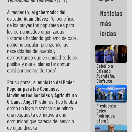
Venezolana de Televisión
(VTV).
casa de los
Abuelos
Al respecto, el
gobernador del
Noticias
Primavera
estado, Adán Chávez
, “el beneficio
en Caracas
más
de los proyectos populares es para
las comunidades organizadas.
leídas
Estamos haciendo gobierno de calle,
gobierno popular, priorizando las
necesidades del pueblo y
demostrando que en unidad todo es
posible y que el bienestar común
Cabello a
está por encima de todo”.
Orlando
Avendaño:
Disfruto
Por su parte, el
ministro del Poder
cada vez
Popular para las Comunas,
que escribes
Movimientos Sociales y Agricultura
porque lo
que haces
Urbana, Ángel Prado
, calificó la obra
Presidenta
es
como un logro histórico que brinda
Delcy
embarrarla
una respuesta definitiva a una
Rodríguez
otorgó
comunidad que carecía del servicio
medalla
de agua directa.
"Héroe de