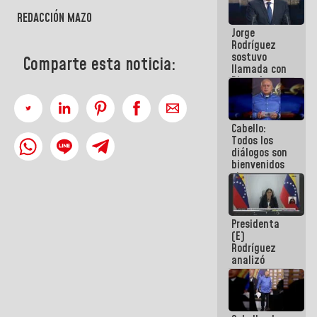
Venezuela"
REDACCIÓN MAZO
a servidores
Jorge
públicos
Rodríguez
sostuvo
Comparte esta noticia:
llamada con
Dinorah
Figuera y
acuerdan
primer
Cabello:
encuentro
Todos los
presencial
diálogos son
para el
bienvenidos
diálogo
siempre que
estén en el
marco de la
Constitución
Presidenta
de la
(E)
República
Rodríguez
analizó
junto a
gobernadores
planes de
recuperación