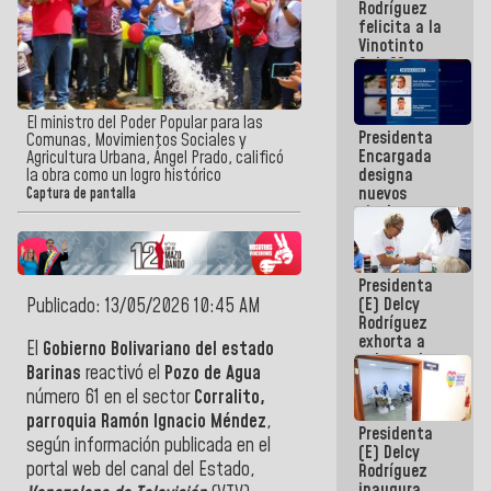
Rodríguez
Internacional
felicita a la
de
Vinotinto
Maiquetía
Sub 20
campeona
frente
México Sub
El ministro del Poder Popular para las
Presidenta
23 en los
Comunas, Movimientos Sociales y
Encargada
Centroamericanos
Agricultura Urbana, Ángel Prado, calificó
designa
la obra como un logro histórico
nuevos
Captura de pantalla
titulares en
el
Viceministerio
de Energía
Presidenta
Eléctrica y
(E) Delcy
Publicado: 13/05/2026 10:45 AM
CORPOELEC
Rodríguez
exhorta a
El
Gobierno Bolivariano del estado
gobernadores
Barinas
reactivó el
Pozo de Agua
y alcaldes a
número 61 en el sector
Corralito,
edificar
casas para
parroquia Ramón Ignacio Méndez
,
Presidenta
abuelos
según información publicada en el
(E) Delcy
portal web del canal del Estado,
Rodríguez
inaugura