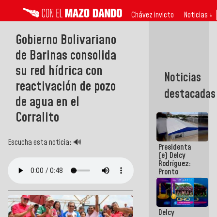
Chávez invicto
Noticias ↓
Gobierno Bolivariano
de Barinas consolida
su red hídrica con
Noticias
reactivación de pozo
destacadas
de agua en el
Corralito
Escucha esta noticia: 🔊
Presidenta
(e) Delcy
Rodríguez:
Pronto
restableceremos
las
operaciones
en el
Delcy
Aeropuerto