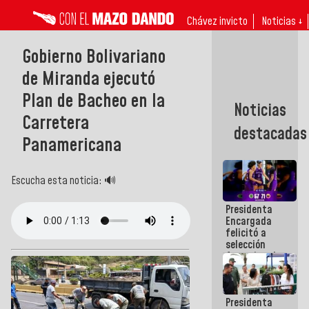
Chávez invicto
Noticias ↓
Gobierno Bolivariano
de Miranda ejecutó
Plan de Bacheo en la
Noticias
Carretera
destacadas
Panamericana
Escucha esta noticia: 🔊
Presidenta
Encargada
felicitó a
selección
femenina de
baloncesto
por su
clasificación
Presidenta
a la