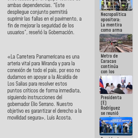
manejo de
ambas dependencias. “Este
escombros
despliegue conjunto permitirá
Necropolítica
en La Guaira
suprimir las fallas en el pavimento, a
opositora:
La mentira
fin de mejorar la seguridad de los
como arma
usuarios”, reseñó la Gobernación.
contra el
Pueblo
Metro de
«La Carretera Panamericana es una
Caracas
arteria vital para Miranda y para la
continúa
conexión de todo el país, por eso no
con los
dudamos en apoyar a la Alcaldía de
trabajos de
mantenimiento
Los Salias para resolver estos
e inspección
puntos críticos de forma inmediata,
en la Línea 2
siguiendo instrucciones del
Presidenta
(E)
gobernador Elio Serrano
. Nuestro
Rodríguez
objetivo es garantizar el derecho a la
se reunió
movilidad segura»,
Luís Acosta
.
con Estado
Mayor
Eléctrico
para