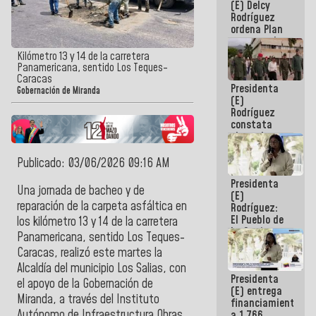
(E) Delcy
AmeriCup
Rodríguez
2027
ordena Plan
maestro de
desarrollo
Kilómetro 13 y 14 de la carretera
logístico y
Panamericana, sentido Los Teques-
turístico
Caracas
Presidenta
para La
Gobernación de Miranda
(E)
Guaira
Rodríguez
constata
obras de
rehabilitación
de Escuela
Publicado: 03/06/2026 09:16 AM
Militar de
Presidenta
Mamo en La
Una jornada de bacheo y de
(E)
Guaira
reparación de la carpeta asfáltica en
Rodríguez:
El Pueblo de
los kilómetro 13 y 14 de la carretera
La Guaira
Panamericana, sentido
Los Teques-
siempre
Caracas
, realizó este martes la
estará
acompañada
Alcaldía del municipio Los Salias
, con
Presidenta
por el
el apoyo de la
Gobernación de
(E) entrega
Gobierno
Miranda
, a través del
Instituto
financiamientos
Nacional
Autónomo de Infraestructura Obras
a 1.766