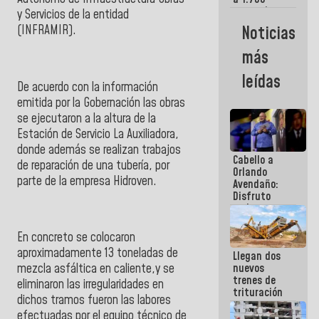
comerciantes
y Servicios de la entidad
y
Noticias
(INFRAMIR).
emprendedores
afectados
más
por
terremotos
leídas
De acuerdo con la información
emitida por la Gobernación las obras
se ejecutaron a la altura de la
Estación de Servicio La Auxiliadora
,
donde además se realizan trabajos
Cabello a
de reparación de una tubería, por
Orlando
parte de la empresa Hidroven.
Avendaño:
Disfruto
cada vez
que escribes
porque lo
En concreto se colocaron
que haces
aproximadamente 13 toneladas de
Llegan dos
es
mezcla asfáltica en caliente,y se
nuevos
embarrarla
trenes de
eliminaron las irregularidades en
trituración
dichos tramos fueron las labores
para
efectuadas por el equipo técnico de
optimizar