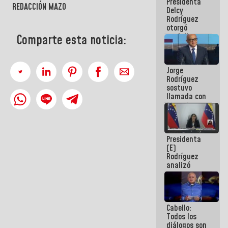
Presidenta
abordar
REDACCIÓN MAZO
Delcy
planes de
Rodríguez
acción
otorgó
medalla
Comparte esta noticia:
"Héroe de
Venezuela"
a servidores
Jorge
públicos
Rodríguez
sostuvo
llamada con
Dinorah
Figuera y
acuerdan
primer
Presidenta
encuentro
(E)
presencial
Rodríguez
para el
analizó
diálogo
junto a
gobernadores
planes de
recuperación
Cabello:
del Sistema
Todos los
Eléctrico
diálogos son
Nacional