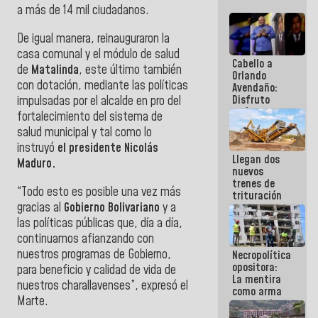
a más de 14 mil ciudadanos.
De igual manera, reinauguraron la
casa comunal y el módulo de salud
Cabello a
de
Matalinda
, este último también
Orlando
con dotación, mediante las políticas
Avendaño:
Disfruto
impulsadas por el alcalde en pro del
cada vez
fortalecimiento del sistema de
que escribes
salud municipal y tal como lo
porque lo
instruyó
el presidente Nicolás
que haces
Llegan dos
es
Maduro.
nuevos
embarrarla
trenes de
“Todo esto es posible una vez más
trituración
gracias al
Gobierno Bolivariano
y a
para
optimizar
las políticas públicas que, día a día,
manejo de
continuamos afianzando con
escombros
nuestros programas de Gobierno,
Necropolítica
en La Guaira
opositora:
para beneficio y calidad de vida de
La mentira
nuestros charallavenses”, expresó el
como arma
Marte.
contra el
Pueblo