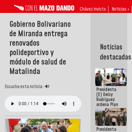
Chávez invicto
Noticias ↓
Gobierno Bolivariano
de Miranda entrega
renovados
Noticias
polideportivo y
destacadas
módulo de salud de
Matalinda
Escucha esta noticia: 🔊
Presidenta
(E) Delcy
Rodríguez
ordena Plan
maestro de
desarrollo
logístico y
turístico
Presidenta
para La