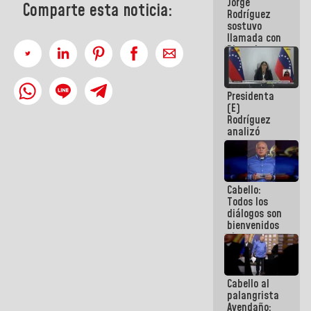
Jorge
públicos
Comparte esta noticia:
Rodríguez
sostuvo
llamada con
Dinorah
Figuera y
acuerdan
primer
Presidenta
encuentro
(E)
presencial
Rodríguez
para el
analizó
diálogo
junto a
gobernadores
planes de
recuperación
Cabello:
del Sistema
Todos los
Eléctrico
diálogos son
Nacional
bienvenidos
siempre que
estén en el
marco de la
Constitución
Cabello al
de la
palangrista
República
Avendaño: