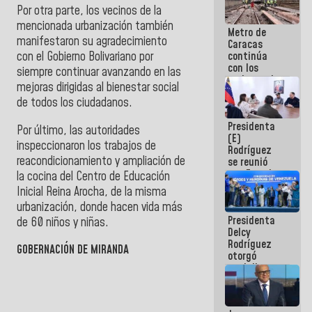
Por otra parte, los vecinos de la
mencionada urbanización también
Metro de
manifestaron su agradecimiento
Caracas
continúa
con el Gobierno Bolivariano por
con los
siempre continuar avanzando en las
trabajos de
mejoras dirigidas al bienestar social
mantenimiento
de todos los ciudadanos.
e inspección
en la Línea 2
Presidenta
Por último, las autoridades
(E)
inspeccionaron los trabajos de
Rodríguez
reacondicionamiento y ampliación de
se reunió
con Estado
la cocina del Centro de Educación
Mayor
Inicial Reina Arocha, de la misma
Eléctrico
urbanización, donde hacen vida más
para
Presidenta
abordar
de 60 niños y niñas.
Delcy
planes de
Rodríguez
acción
GOBERNACIÓN DE MIRANDA
otorgó
medalla
"Héroe de
Venezuela"
a servidores