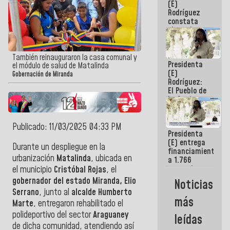
(E)
Guaira
Rodríguez
constata
obras de
rehabilitación
de Escuela
Militar de
También reinauguraron la casa comunal y
Presidenta
Mamo en La
el módulo de salud de Matalinda
(E)
Guaira
Gobernación de Miranda
Rodríguez:
El Pueblo de
La Guaira
siempre
estará
acompañada
Publicado: 11/03/2025 04:33 PM
Presidenta
por el
(E) entrega
Gobierno
Durante un despliegue en la
financiamientos
Nacional
urbanización
Matalinda
, ubicada en
a 1.766
comerciantes
el municipio
Cristóbal Rojas
, el
y
gobernador del estado Miranda, Elio
Noticias
emprendedores
Serrano
, junto al
alcalde Humberto
afectados
más
Marte
, entregaron rehabilitado el
por
terremotos
polideportivo del sector
Araguaney
leídas
de dicha comunidad, atendiendo así