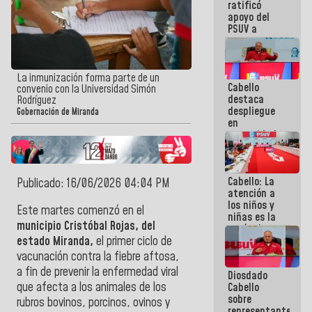
ratificó
nuestra
apoyo del
palabra
PSUV a
representantes
del Gobierno
para el
diálogo: ¡Un
La inmunización forma parte de un
Cabello
extraordinario
convenio con la Universidad Simón
destaca
equipo
Rodríguez
despliegue
político!
Gobernación de Miranda
en
comunidades
ante
contingencia
eléctrica:
Cabello: La
¡Esta
Publicado: 16/06/2026 04:04 PM
atención a
batalla
los niños y
también la
Este martes comenzó en el
niñas es la
vamos a
municipio Cristóbal Rojas, del
razón de ser
ganar!
del Gobierno
estado Miranda,
el primer ciclo de
Nacional
vacunación contra la fiebre aftosa,
a fin de prevenir la enfermedad viral
Diosdado
que afecta a los animales de los
Cabello
sobre
rubros bovinos, porcinos, ovinos y
representantes