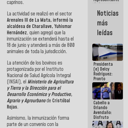
caprinos.
de la
Revolución
Noticias
La actividad se realizó en el sector
en la mesa
de Diálogo:
Arenales III de La Mata, informó la
más
Son voceros
alcaldesa de Charallave, Yuhismar
de altísimo
leídas
Hernández
, quien agregó que la
nivel moral
inmunización se extenderá hasta el
18 de junio y atenderá a más de 800
animales de toda la jurisdicción.
La atención de los bovinos es
Presidenta
protagonizada por el Instituto
(e) Delcy
Rodríguez:
Nacional de Salud Agrícola Integral
Pronto
(INSAI), el
Ministerio de Agricultura
restableceremos
y Tierra y la Dirección para el
las
operaciones
Desarrollo Económico y Productivo,
en el
Agrario y Agrourbano
de
Cristóbal
Cabello a
Aeropuerto
Rojas
.
Orlando
Internacional
Avendaño:
de
Disfruto
Maiquetía
Asimismo, la inmunización forma
cada vez
parte de un convenio con la
que escribes