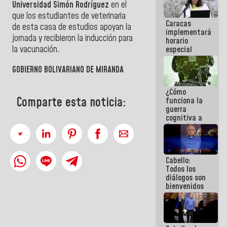
Universidad Simón Rodríguez
en el
porque lo
que haces
que los estudiantes de veterinaria
Caracas
es
de esta casa de estudios apoyan la
implementará
embarrarla
jornada y recibieron la inducción para
horario
la vacunación.
especial
para
adaptarse
GOBIERNO BOLIVARIANO DE MIRANDA
al plan de
ahorro
¿Cómo
energético
Comparte esta noticia:
funciona la
guerra
cognitiva a
favor de la
narrativa
hegemónica?
(1)
Cabello:
Todos los
diálogos son
bienvenidos
siempre que
estén en el
marco de la
Constitución