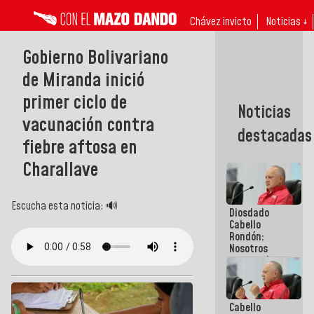
Chávez invicto
Noticias ↓
Gobierno Bolivariano
de Miranda inició
primer ciclo de
Noticias
vacunación contra
destacadas
fiebre aftosa en
Charallave
Escucha esta noticia: 🔊
Diosdado
Cabello
Rondón:
Nosotros
vamos al
diálogo con
el
compromiso
Cabello
de cumplir