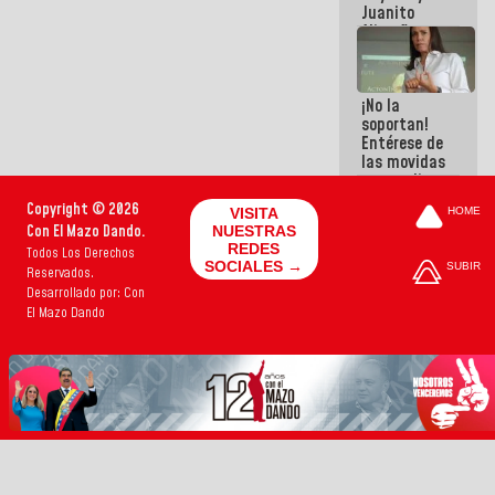
Juanito
Alimaña son
harina del
mismo
costal
¡No la
soportan!
Entérese de
las movidas
que realizan
antiguos
Copyright © 2026
VISITA
HOME
cómplices
Con El Mazo Dando.
NUESTRAS
de La Sayo
REDES
Todos Los Derechos
para
SOCIALES →
SUBIR
Reservados.
sacudírsela
Desarrollado por: Con
El Mazo Dando