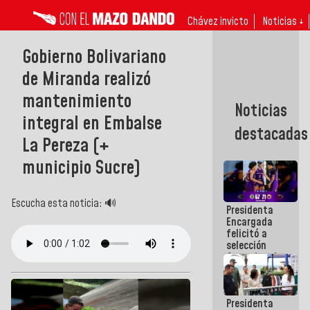
Chávez invicto
Noticias ↓
Gobierno Bolivariano
de Miranda realizó
mantenimiento
Noticias
integral en Embalse
destacadas
La Pereza (+
municipio Sucre)
Escucha esta noticia: 🔊
Presidenta
Encargada
felicitó a
selección
femenina de
baloncesto
por su
clasificación
Presidenta
a la