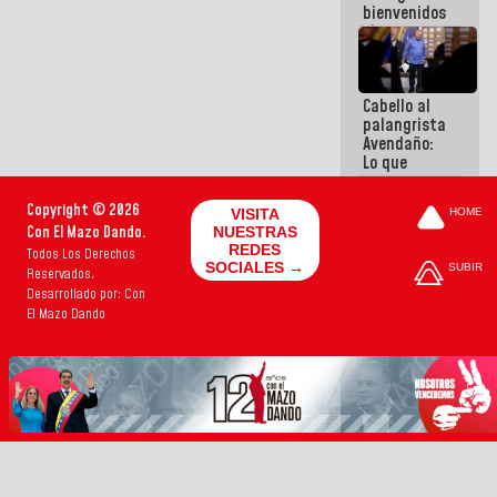
bienvenidos
siempre que
estén en el
marco de la
Constitución
Cabello al
de la
palangrista
República
Avendaño:
Lo que
vayas a
escribir
Copyright © 2026
VISITA
HOME
hazlo hoy
Con El Mazo Dando.
NUESTRAS
por que no
REDES
Todos Los Derechos
sabemos si
SOCIALES →
SUBIR
Reservados.
la semana
que viene
Desarrollado por: Con
hay
El Mazo Dando
programa