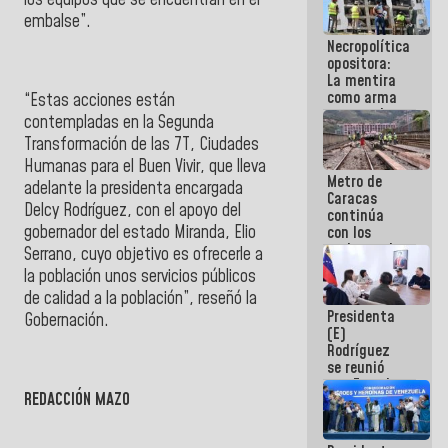
manejo de
embalse”.
escombros
Necropolítica
en La Guaira
opositora:
La mentira
como arma
“Estas acciones están
contra el
contempladas en la Segunda
Pueblo
Transformación de las 7T, Ciudades
Humanas para el Buen Vivir, que lleva
Metro de
adelante la presidenta encargada
Caracas
Delcy Rodríguez, con el apoyo del
continúa
gobernador del estado Miranda, Elio
con los
trabajos de
Serrano, cuyo objetivo es ofrecerle a
mantenimiento
la población unos servicios públicos
e inspección
de calidad a la población”, reseñó la
en la Línea 2
Presidenta
Gobernación
.
(E)
Rodríguez
se reunió
con Estado
REDACCIÓN MAZO
Mayor
Eléctrico
para