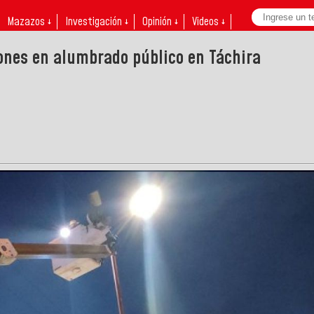
Mazazos ↓
Investigación ↓
Opinión ↓
Videos ↓
ones en alumbrado público en Táchira