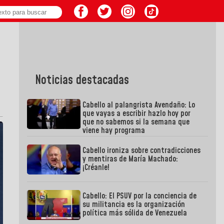
Noticias destacadas
Cabello al palangrista Avendaño: Lo
que vayas a escribir hazlo hoy por
que no sabemos si la semana que
viene hay programa
Cabello ironiza sobre contradicciones
y mentiras de María Machado:
¡Créanle!
Cabello: El PSUV por la conciencia de
su militancia es la organización
política más sólida de Venezuela