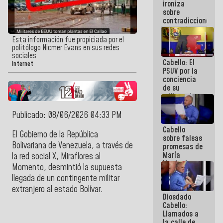
ironiza
la semana
sobre
que viene
contradicciones
hay
y mentiras
programa
de María
Esta información fue propiciada por el
Machado:
politólogo Nicmer Evans en sus redes
¡Créanle!
sociales
Cabello: El
Internet
PSUV por la
conciencia
de su
militancia
es la
organización
Publicado: 08/06/2026 04:33 PM
política más
Cabello
sólida de
El
Gobierno de la República
sobre falsas
Venezuela
Bolivariana de Venezuela
, a través de
promesas de
María
la
red social X,
Miraflores al
Machado:
Momento
, desmintió la supuesta
¿Quién le
llegada de un contingente militar
puede creer?
¿Y la gente
extranjero al estado
Bolívar
.
Diosdado
que ella iba
Cabello:
a salvar en
Llamados a
La Guaira?
la calle de