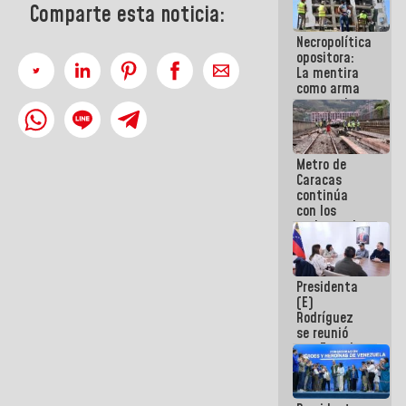
Comparte esta noticia:
manejo de
escombros
Necropolítica
en La Guaira
opositora:
La mentira
como arma
contra el
Pueblo
Metro de
Caracas
continúa
con los
trabajos de
mantenimiento
e inspección
en la Línea 2
Presidenta
(E)
Rodríguez
se reunió
con Estado
Mayor
Eléctrico
para