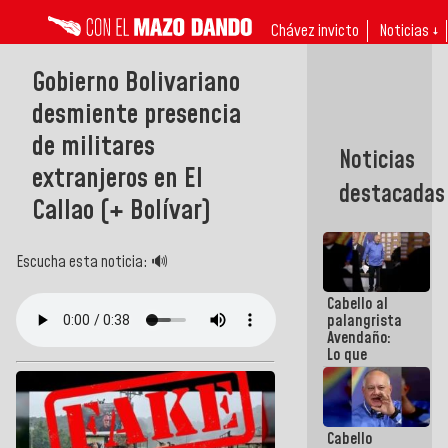
Chávez invicto
Noticias ↓
Gobierno Bolivariano
desmiente presencia
de militares
Noticias
extranjeros en El
destacadas
Callao (+ Bolívar)
Escucha esta noticia: 🔊
Cabello al
palangrista
Avendaño:
Lo que
vayas a
escribir
hazlo hoy
por que no
Cabello
sabemos si