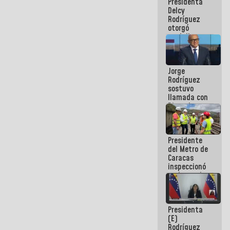
Presidenta
abordar
Delcy
planes de
Rodríguez
acción
otorgó
medalla
"Héroe de
Venezuela"
a servidores
Jorge
públicos
Rodríguez
sostuvo
llamada con
Dinorah
Figuera y
acuerdan
primer
Presidente
encuentro
del Metro de
presencial
Caracas
para el
inspeccionó
diálogo
trabajos de
rehabilitación
y
modernización
Presidenta
de la vía
(E)
férrea
Rodríguez