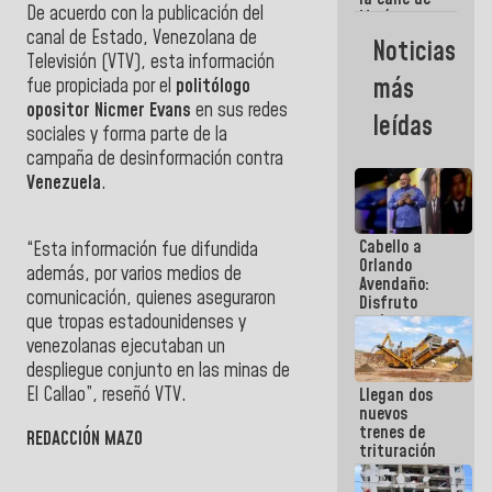
De acuerdo con la publicación del
María
Machado se
canal de Estado,
Venezolana de
Noticias
estrellaron
Televisión
(VTV), esta información
de frente
más
fue propiciada por el
politólogo
contra el
opositor Nicmer Evans
en sus redes
Pueblo
leídas
sociales y forma parte de la
campaña de desinformación contra
Venezuela
.
Cabello a
“Esta información fue difundida
Orlando
además, por varios medios de
Avendaño:
comunicación, quienes aseguraron
Disfruto
cada vez
que tropas estadounidenses y
que escribes
venezolanas ejecutaban un
porque lo
despliegue conjunto en las minas de
que haces
El Callao”, reseñó
VTV
.
Llegan dos
es
nuevos
embarrarla
trenes de
REDACCIÓN MAZO
trituración
para
optimizar