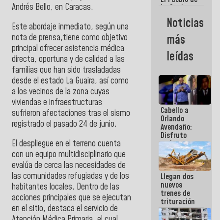
Andrés Bello, en Caracas.
La Guaira
siempre
Noticias
estará
Este abordaje inmediato, según una
acompañada
nota de prensa,tiene como objetivo
más
por el
principal ofrecer asistencia médica
Gobierno
leídas
Nacional
directa, oportuna y de calidad a las
familias que han sido trasladadas
desde el estado La Guaira, así como
a los vecinos de la zona cuyas
viviendas e infraestructuras
Cabello a
sufrieron afectaciones tras el sismo
Orlando
registrado el pasado 24 de junio.
Avendaño:
Disfruto
El despliegue en el terreno cuenta
cada vez
que escribes
con un equipo multidisciplinario que
porque lo
evalúa de cerca las necesidades de
que haces
las comunidades refugiadas y de los
Llegan dos
es
nuevos
embarrarla
habitantes locales. Dentro de las
trenes de
acciones principales que se ejecutan
trituración
en el sitio, destaca el servicio de
para
optimizar
Atención Médica Primaria, el cual