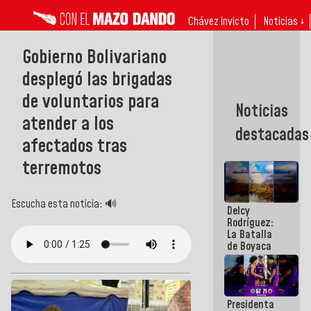
Chávez invicto
Noticias ↓
Gobierno Bolivariano
desplegó las brigadas
de voluntarios para
Noticias
atender a los
destacadas
afectados tras
terremotos
Escucha esta noticia: 🔊
Delcy
Rodríguez:
La Batalla
de Boyaca
representa
un capítulo
decisivo en
la gesta
Presidenta
emancipadora