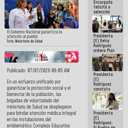
Encargada
de nuestra
felicitó a
América
selección
femenina de
baloncesto
por su
clasificación
El Gobierno Nacional garantiza la
Presidenta
a la
atención al pueblo
(E) Delcy
AmeriCup
Foto: Ministerio de Salud
Rodríguez
2027
ordena Plan
maestro de
desarrollo
logístico y
turístico
Publicado: 07/07/2026 09:05 AM
Presidenta
para La
(E)
Guaira
En un esfuerzo unificado por
Rodríguez
garantizar la protección social y el
constata
obras de
bienestar de la población, las
rehabilitación
brigadas de voluntariado del
de Escuela
ministerio de Salud se desplegaron
Militar de
Presidenta
para brindar atención médica integral
Mamo en La
(E)
Guaira
en las instalaciones del
Rodríguez:
emblemático Complejo Educativo
El Pueblo de