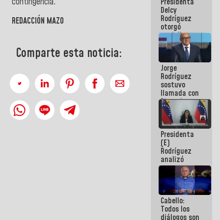
contingencia.
Presidenta
abordar
Delcy
planes de
Rodríguez
acción
REDACCIÓN MAZO
otorgó
medalla
"Héroe de
Comparte esta noticia:
Venezuela"
a servidores
Jorge
públicos
Rodríguez
sostuvo
llamada con
Dinorah
Figuera y
acuerdan
primer
Presidenta
encuentro
(E)
presencial
Rodríguez
para el
analizó
diálogo
junto a
gobernadores
planes de
recuperación
Cabello:
del Sistema
Todos los
Eléctrico
diálogos son
Nacional