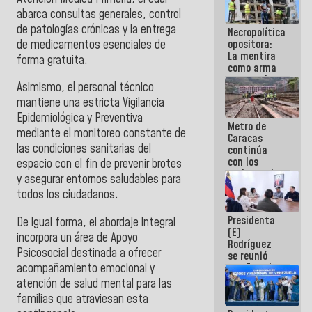
manejo de
abarca consultas generales, control
escombros
de patologías crónicas y la entrega
Necropolítica
en La Guaira
de medicamentos esenciales de
opositora:
La mentira
forma gratuita.
como arma
contra el
Asimismo, el personal técnico
Pueblo
mantiene una estricta Vigilancia
Epidemiológica y Preventiva
Metro de
mediante el monitoreo constante de
Caracas
las condiciones sanitarias del
continúa
con los
espacio con el fin de prevenir brotes
trabajos de
y asegurar entornos saludables para
mantenimiento
todos los ciudadanos.
e inspección
en la Línea 2
Presidenta
De igual forma, el abordaje integral
(E)
incorpora un área de Apoyo
Rodríguez
Psicosocial destinada a ofrecer
se reunió
acompañamiento emocional y
con Estado
Mayor
atención de salud mental para las
Eléctrico
familias que atraviesan esta
para