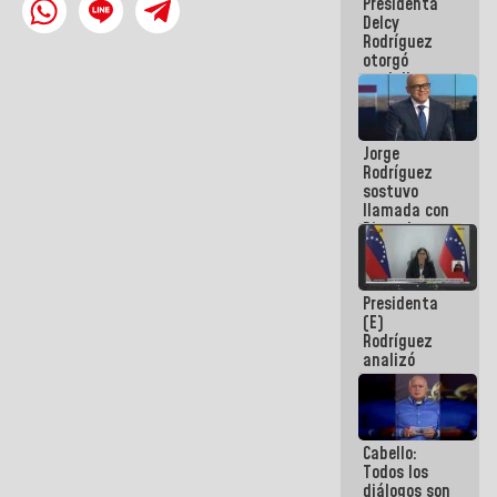
Presidenta
abordar
Delcy
planes de
Rodríguez
acción
otorgó
medalla
"Héroe de
Venezuela"
a servidores
Jorge
públicos
Rodríguez
sostuvo
llamada con
Dinorah
Figuera y
acuerdan
primer
Presidenta
encuentro
(E)
presencial
Rodríguez
para el
analizó
diálogo
junto a
gobernadores
planes de
recuperación
Cabello:
del Sistema
Todos los
Eléctrico
diálogos son
Nacional