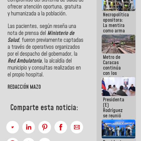
compromiso del sistema de salud de
manejo de
ofrecer atención oportuna, gratuita
escombros
y humanizada a la población.
Necropolítica
en La Guaira
opositora:
La mentira
Las pacientes, según reseña una
como arma
nota de prensa del
Ministerio de
contra el
Salud
, fueron previamente captadas
Pueblo
a través de operativos organizados
por el despacho del gobernador, la
Metro de
Red Ambulatoria
, la alcaldía del
Caracas
municipio y consultas realizadas en
continúa
con los
el propio hospital.
trabajos de
mantenimiento
REDACCIÓN MAZO
e inspección
en la Línea 2
Presidenta
(E)
Comparte esta noticia:
Rodríguez
se reunió
con Estado
Mayor
Eléctrico
para