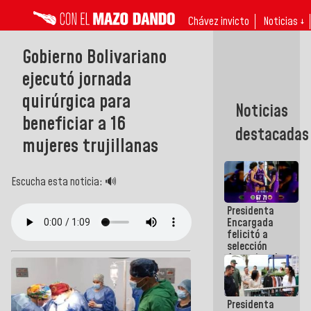
Chávez invicto
Noticias ↓
Gobierno Bolivariano
ejecutó jornada
quirúrgica para
Noticias
beneficiar a 16
destacadas
mujeres trujillanas
Escucha esta noticia: 🔊
Presidenta
Encargada
felicitó a
selección
femenina de
baloncesto
por su
clasificación
Presidenta
a la