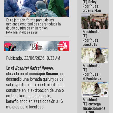
(E) Delcy
AmeriCup
Rodríguez
2027
ordena Plan
maestro de
desarrollo
Esta jornada forma parte de las
logístico y
acciones emprendidas para reducir la
turístico
deuda quirúrgica en la región
Presidenta
para La
Foto: Ministerio de salud
(E)
Guaira
Rodríguez
constata
obras de
rehabilitación
de Escuela
Publicado: 22/06/2026 10:33 AM
Militar de
Presidenta
Mamo en La
En el
Hospital Rafael Rangel
,
(E)
Guaira
ubicado en el
municipio Boconó
, se
Rodríguez:
El Pueblo de
desarrolló una jornada quirúrgica de
La Guaira
salpingectomía, procedimiento que
siempre
consiste en la extirpación de una o
estará
acompañada
ambas trompas de Falopio,
Presidenta
por el
beneficiando en esta ocasión a 16
(E) entrega
Gobierno
mujeres de la localidad.
financiamientos
Nacional
a 1.766