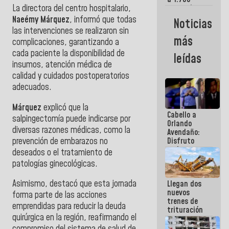
La directora del centro hospitalario,
comerciantes
y
Naeémy Márquez
, informó que todas
Noticias
emprendedores
las intervenciones se realizaron sin
afectados
más
complicaciones, garantizando a
por
terremotos
cada paciente la disponibilidad de
leídas
insumos, atención médica de
calidad y cuidados postoperatorios
adecuados.
Márquez
explicó que la
Cabello a
salpingectomía puede indicarse por
Orlando
diversas razones médicas, como la
Avendaño:
prevención de embarazos no
Disfruto
cada vez
deseados o el tratamiento de
que escribes
patologías ginecológicas.
porque lo
que haces
Asimismo, destacó que esta jornada
Llegan dos
es
nuevos
embarrarla
forma parte de las acciones
trenes de
emprendidas para reducir la deuda
trituración
quirúrgica en la región, reafirmando el
para
optimizar