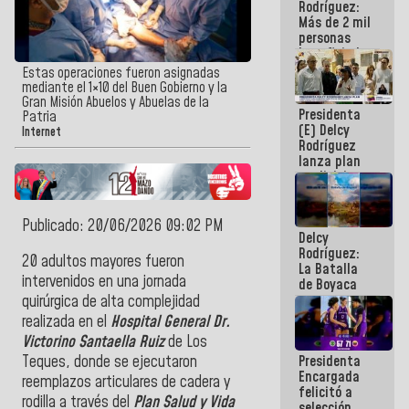
Rodríguez:
Más de 2 mil
personas
beneficiadas
con planes
Estas operaciones fueron asignadas
para
mediante el 1×10 del Buen Gobierno y la
atención de
Gran Misión Abuelos y Abuelas de la
Presidenta
emergencia
Patria
(E) Delcy
sísmica en
Internet
Rodríguez
la última
lanza plan
semana
crediticio
con subsidio
a Juntas de
Condominio
Publicado: 20/06/2026 09:02 PM
Delcy
Rodríguez:
20 adultos mayores fueron
La Batalla
intervenidos en una jornada
de Boyaca
representa
quirúrgica de alta complejidad
un capítulo
realizada en el
Hospital General Dr.
decisivo en
Victorino Santaella Ruiz
de Los
la gesta
Presidenta
Teques, donde se ejecutaron
emancipadora
Encargada
de nuestra
reemplazos articulares de cadera y
felicitó a
América
rodilla a través del
Plan Salud y Vida
selección