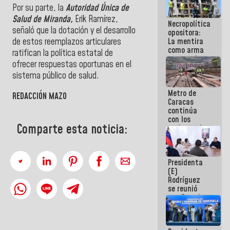
manejo de
Por su parte, la
Autoridad Única de
escombros
Salud de Miranda,
Erik Ramírez,
Necropolítica
en La Guaira
señaló que la dotación y el desarrollo
opositora:
La mentira
de estos reemplazos articulares
como arma
ratifican la política estatal de
contra el
ofrecer respuestas oportunas en el
Pueblo
sistema público de salud.
Metro de
REDACCIÓN MAZO
Caracas
continúa
con los
Comparte esta noticia:
trabajos de
mantenimiento
e inspección
en la Línea 2
Presidenta
(E)
Rodríguez
se reunió
con Estado
Mayor
Eléctrico
para