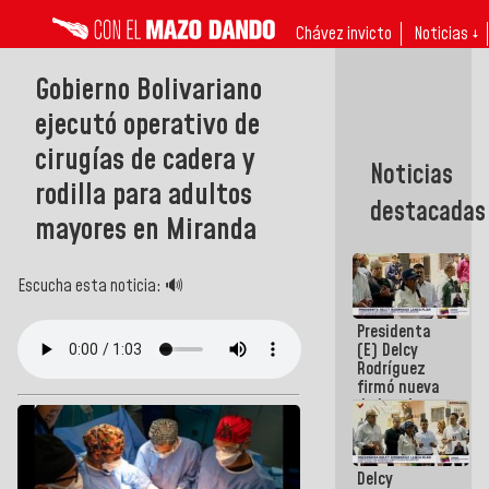
Chávez invicto
Noticias ↓
Gobierno Bolivariano
ejecutó operativo de
cirugías de cadera y
Noticias
rodilla para adultos
destacadas
mayores en Miranda
Escucha esta noticia: 🔊
Presidenta
(E) Delcy
Rodríguez
firmó nueva
de Ley de
Arrendamiento
aprobada
por la AN
Delcy