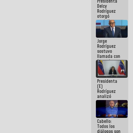
Presidenta
abordar
Delcy
planes de
Rodríguez
acción
otorgó
medalla
"Héroe de
Venezuela"
a servidores
Jorge
públicos
Rodríguez
sostuvo
llamada con
Dinorah
Figuera y
acuerdan
primer
Presidenta
encuentro
(E)
presencial
Rodríguez
para el
analizó
diálogo
junto a
gobernadores
planes de
recuperación
Cabello:
del Sistema
Todos los
Eléctrico
diálogos son
Nacional