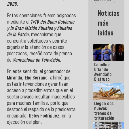
2026
.
femenina de
baloncesto
Noticias
por su
Estas operaciones fueron asignadas
clasificación
mediante el
1×10 del Buen Gobierno
más
a la
y la Gran Misión Abuelos y Abuelas
AmeriCup
leídas
2027
de la Patria,
mecanismo que
concentra solicitudes y permite
organizar la atención de casos
priorizados, reseñó nota de prensa
de
Venezolana de Televisión.
Cabello a
Orlando
En este sentido, el gobernador de
Avendaño:
Miranda, Elio Serrano
, afirmó que
Disfruto
estas intervenciones garantizan
cada vez
que escribes
acceso a procedimientos que en el
porque lo
sector privado resultan inaccesibles
que haces
para muchas familias, por lo que
Llegan dos
es
nuevos
embarrarla
destacó el respaldo de la presidenta
trenes de
encargada,
Delcy Rodríguez,
en la
trituración
ejecución del plan.
para
optimizar