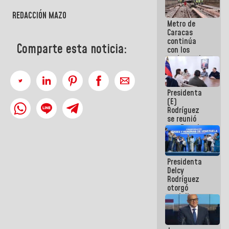
REDACCIÓN MAZO
Metro de
Caracas
continúa
Comparte esta noticia:
con los
trabajos de
mantenimiento
e inspección
en la Línea 2
Presidenta
(E)
Rodríguez
se reunió
con Estado
Mayor
Eléctrico
para
Presidenta
abordar
Delcy
planes de
Rodríguez
acción
otorgó
medalla
"Héroe de
Venezuela"
a servidores