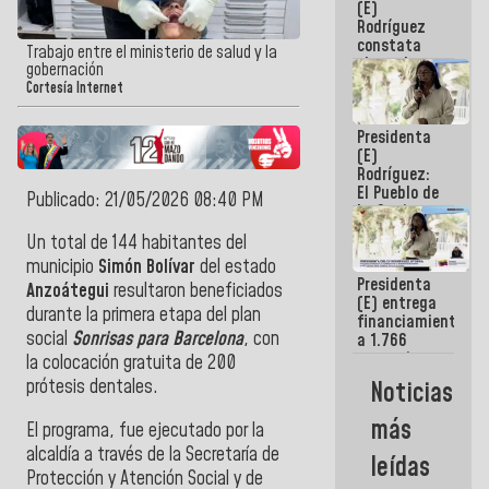
(E)
Guaira
Rodríguez
constata
Trabajo entre el ministerio de salud y la
obras de
gobernación
rehabilitación
Cortesía Internet
de Escuela
Militar de
Presidenta
Mamo en La
(E)
Guaira
Rodríguez:
El Pueblo de
Publicado: 21/05/2026 08:40 PM
La Guaira
siempre
Un total de 144 habitantes del
estará
municipio
Simón Bolívar
del estado
acompañada
Presidenta
por el
Anzoátegui
resultaron beneficiados
(E) entrega
Gobierno
durante la primera etapa del plan
financiamientos
Nacional
social
Sonrisas para Barcelona
, con
a 1.766
comerciantes
la colocación gratuita de 200
y
prótesis dentales.
Noticias
emprendedores
afectados
más
El programa, fue ejecutado por la
por
terremotos
alcaldía a través de la Secretaría de
leídas
Protección y Atención Social y de