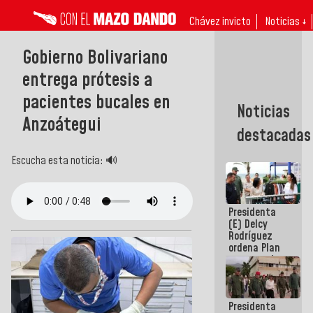
Chávez invicto
Noticias ↓
Gobierno Bolivariano
entrega prótesis a
pacientes bucales en
Noticias
Anzoátegui
destacadas
Escucha esta noticia: 🔊
Presidenta
(E) Delcy
Rodríguez
ordena Plan
maestro de
desarrollo
logístico y
turístico
Presidenta
para La