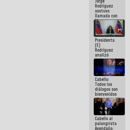
Jorge
públicos
Rodríguez
sostuvo
llamada con
Dinorah
Figuera y
acuerdan
primer
Presidenta
encuentro
(E)
presencial
Rodríguez
para el
analizó
diálogo
junto a
gobernadores
planes de
recuperación
Cabello:
del Sistema
Todos los
Eléctrico
diálogos son
Nacional
bienvenidos
siempre que
estén en el
marco de la
Constitución
Cabello al
de la
palangrista
República
Avendaño: