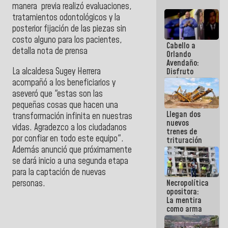
manera previa realizó evaluaciones,
tratamientos odontológicos y la
posterior fijación de las piezas sin
costo alguno para los pacientes,
Cabello a
detalla nota de prensa
Orlando
Avendaño:
La alcaldesa Sugey Herrera
Disfruto
cada vez
acompañó a los beneficiarios y
que escribes
aseveró que "estas son las
porque lo
pequeñas cosas que hacen una
que haces
Llegan dos
es
transformación infinita en nuestras
nuevos
embarrarla
vidas. Agradezco a los ciudadanos
trenes de
por confiar en todo este equipo".
trituración
para
Además anunció que próximamente
optimizar
se dará inicio a una segunda etapa
manejo de
para la captación de nuevas
escombros
personas.
Necropolítica
en La Guaira
opositora:
La mentira
como arma
contra el
Pueblo